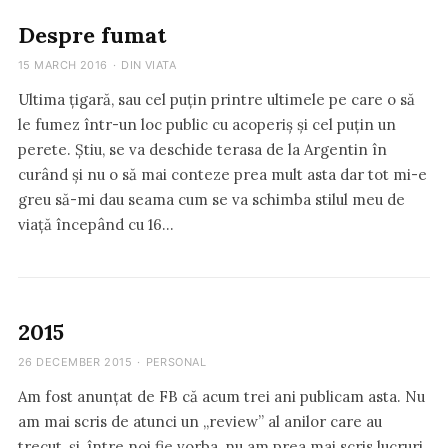
Despre fumat
15 MARCH 2016
·
DIN VIATA
Ultima țigară, sau cel puțin printre ultimele pe care o să
le fumez într-un loc public cu acoperiș și cel puțin un
perete. Știu, se va deschide terasa de la Argentin în
curând și nu o să mai conteze prea mult asta dar tot mi-e
greu să-mi dau seama cum se va schimba stilul meu de
viață începând cu 16…
2015
26 DECEMBER 2015
·
PERSONAL
Am fost anunțat de FB că acum trei ani publicam asta. Nu
am mai scris de atunci un „review” al anilor care au
trecut, și, între noi fie vorba, nu am prea mai scris lucruri