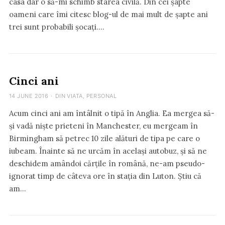
casa dar o să-mi schimb starea civilă. Din cei șapte
oameni care îmi citesc blog-ul de mai mult de șapte ani
trei sunt probabili șocați.…
Cinci ani
14 JUNE 2016
·
DIN VIATA
,
PERSONAL
Acum cinci ani am întâlnit o tipă în Anglia. Ea mergea să-
și vadă niște prieteni în Manchester, eu mergeam în
Birmingham să petrec 10 zile alături de tipa pe care o
iubeam. Înainte să ne urcăm în același autobuz, și să ne
deschidem amândoi cărțile în română, ne-am pseudo-
ignorat timp de câteva ore în stația din Luton. Știu că
am…