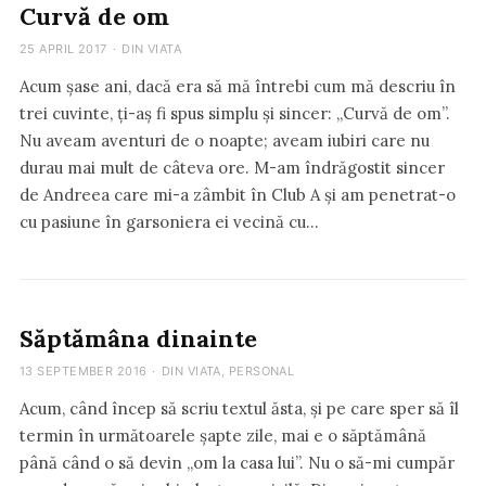
Curvă de om
25 APRIL 2017
·
DIN VIATA
Acum șase ani, dacă era să mă întrebi cum mă descriu în
trei cuvinte, ți-aș fi spus simplu și sincer: „Curvă de om”.
Nu aveam aventuri de o noapte; aveam iubiri care nu
durau mai mult de câteva ore. M-am îndrăgostit sincer
de Andreea care mi-a zâmbit în Club A și am penetrat-o
cu pasiune în garsoniera ei vecină cu…
Săptămâna dinainte
13 SEPTEMBER 2016
·
DIN VIATA
,
PERSONAL
Acum, când încep să scriu textul ăsta, și pe care sper să îl
termin în următoarele șapte zile, mai e o săptămână
până când o să devin „om la casa lui”. Nu o să-mi cumpăr