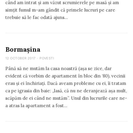
când am intrat și am văzut scrumierele pe masă și am
simțit fumul m-am gândit că primele lucruri pe care
trebuie să le fac odată ajuns…
Bormașina
12 OCTOBER 2017
·
POVESTI
Până să ne mutăm la casa noastră (așa se zice, dar
evident că vorbim de apartament în bloc din ‘80), vecinii
erau și ei închiriați. Dacă aveam probleme cu ei, îi tratam
ca pe igrasia din baie: „lasă, că nu ne deranjează așa mult,
scăpăm de ei când ne mutăm”. Unul din lucrurile care ne-
a atras la apartament a fost…