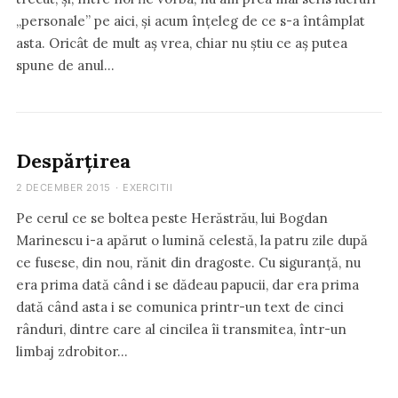
„personale” pe aici, și acum înțeleg de ce s-a întâmplat
asta. Oricât de mult aș vrea, chiar nu știu ce aș putea
spune de anul…
Despărțirea
2 DECEMBER 2015
·
EXERCITII
Pe cerul ce se boltea peste Herăstrău, lui Bogdan
Marinescu i-a apărut o lumină celestă, la patru zile după
ce fusese, din nou, rănit din dragoste. Cu siguranță, nu
era prima dată când i se dădeau papucii, dar era prima
dată când asta i se comunica printr-un text de cinci
rânduri, dintre care al cincilea îi transmitea, într-un
limbaj zdrobitor…