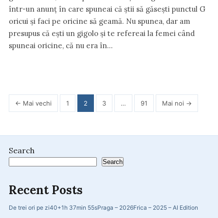
într-un anunț în care spuneai că știi să găsești punctul G
oricui și faci pe oricine să geamă. Nu spunea, dar am
presupus că ești un gigolo și te refereai la femei când
spuneai oricine, că nu era în…
Posts
← Mai vechi
1
2
3
…
91
Mai noi →
pagination
Search
Search
Recent Posts
De trei ori pe zi
40+
1h 37min 55s
Praga – 2026
Frica – 2025 – AI Edition