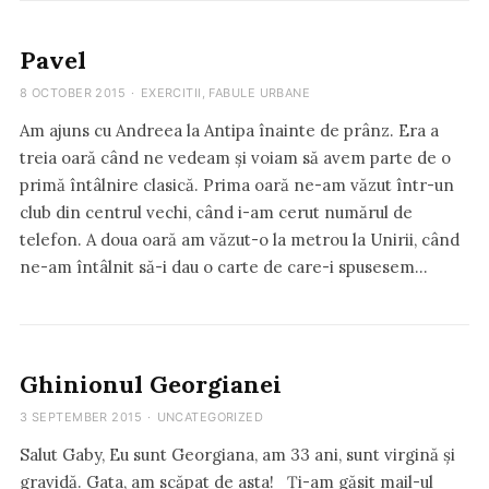
Pavel
8 OCTOBER 2015
·
EXERCITII
,
FABULE URBANE
Am ajuns cu Andreea la Antipa înainte de prânz. Era a
treia oară când ne vedeam și voiam să avem parte de o
primă întâlnire clasică. Prima oară ne-am văzut într-un
club din centrul vechi, când i-am cerut numărul de
telefon. A doua oară am văzut-o la metrou la Unirii, când
ne-am întâlnit să-i dau o carte de care-i spusesem…
Ghinionul Georgianei
3 SEPTEMBER 2015
·
UNCATEGORIZED
Salut Gaby, Eu sunt Georgiana, am 33 ani, sunt virgină și
gravidă. Gata, am scăpat de asta! Ți-am găsit mail-ul