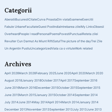
Categorii
Aberatii
Bucuresti
Citate
Curva Proasta
Din viata
Examene
Exercitii
Fabule Urbane
Facultate
Guest Post
India
Intrebarea zilei
My Links
Obsesii
Overheard
People I read
Personal
Poems
Povesti
Punctual
Reteta zilei
Revulter Cun Darmut As Miunt Rifti
Satul
The picture of the day
Trei Zile
Un Argentin Pustiu
Uncategorized
Viata ca o virtute
Work related
Archives
April 2026
March 2026
February 2025
June 2020
April 2020
March 2020
August 2018
January 2018
October 2017
April 2017
September 2016
June 2016
March 2016
December 2015
October 2015
September 2015
June 2015
March 2015
January 2015
October 2014
September 2014
July 2014
June 2014
May 2014
April 2014
March 2014
January 2014
December 2013
November 2013
September 2013
July 2013
June 2013