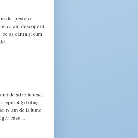
 am dat peste o
roc că am descoperit
, ce aș cânta și cum
 de…
umii de știre Iubesc,
m repetat Și totuși
ici n-am de la lume
ulger căzu.…