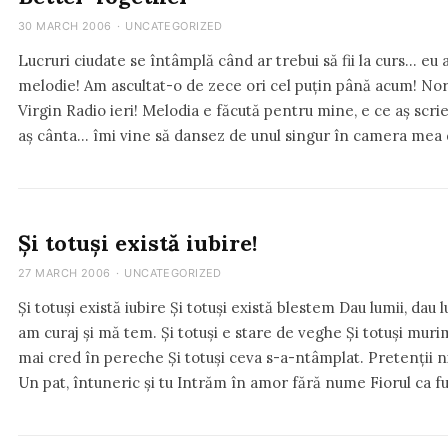
30 MARCH 2006
·
UNCATEGORIZED
Lucruri ciudate se întâmplă când ar trebui să fii la curs… eu
melodie! Am ascultat-o de zece ori cel puțin până acum! No
Virgin Radio ieri! Melodia e făcută pentru mine, e ce aș scrie
aș cânta… îmi vine să dansez de unul singur în camera mea
Și totuși există iubire!
27 MARCH 2006
·
UNCATEGORIZED
Și totuși există iubire Și totuși există blestem Dau lumii, dau l
am curaj și mă tem. Și totuși e stare de veghe Și totuși muri
mai cred în pereche Și totuși ceva s-a-ntâmplat. Pretenții n
Un pat, întuneric și tu Intrăm în amor fără nume Fiorul ca f