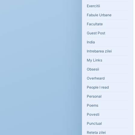
Exercitii
Fabule Urbane
Facultate
Guest Post
India
Intrebarea zilei
My Links
Obsesii
Overheard
People I read
Personal
Poems
Povesti
Punctual
Reteta zilei