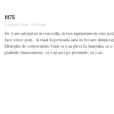
1175
4 AUGUST 2009
·
PERSONAL
De 3 ani aștepți să ai concediu. Ai trei săptămâni în care po
face orice, poți… Ai visat la perioada asta în fiecare dimineaț
liftul plin de corporatiști. Visai că o să pleci în Australia, că o
pădurile Amazoniene, că o să urci pe piramide, că o să…