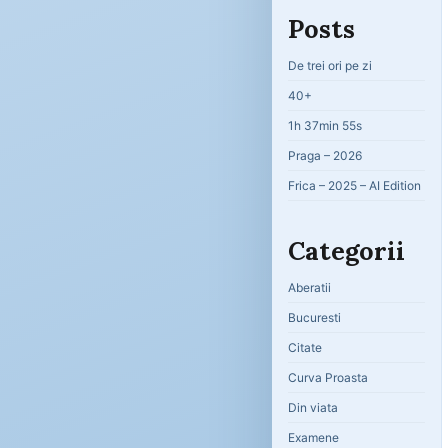
Posts
De trei ori pe zi
40+
1h 37min 55s
Praga – 2026
Frica – 2025 – AI Edition
Categorii
Aberatii
Bucuresti
Citate
Curva Proasta
Din viata
Examene