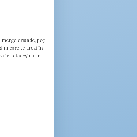
ți merge oriunde, poți
ă în care te urcai în
 să te rătăcești prin