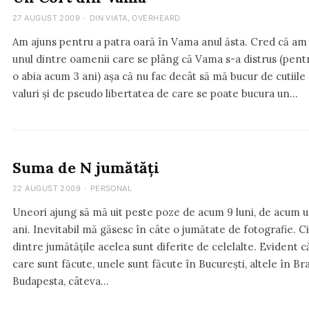
27 AUGUST 2009
·
DIN VIATA
,
OVERHEARD
Am ajuns pentru a patra oară în Vama anul ăsta. Cred că am
unul dintre oamenii care se plâng că Vama s-a distrus (pent
o abia acum 3 ani) așa că nu fac decât să mă bucur de cutiil
valuri și de pseudo libertatea de care se poate bucura un…
Suma de N jumătăți
22 AUGUST 2009
·
PERSONAL
Uneori ajung să mă uit peste poze de acum 9 luni, de acum 
ani. Inevitabil mă găsesc în câte o jumătate de fotografie. Ci
dintre jumătățile acelea sunt diferite de celelalte. Evident c
care sunt făcute, unele sunt făcute în București, altele în Br
Budapesta, câteva…