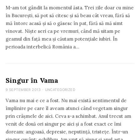
M-am tot gândit la momentul ăsta. Trei zile doar cu mine
în București, să pot să citesc și să beau cât vreau, fără să
mă întorc acasă și să o găsesc în pat, fără să mă simt
vinovat. Niște seri ca pe vremuri, când mă uitam pe
geamul din față mea și căutam potențiale iubiri. În
perioada interbelică România a…
Singur în Vama
9 SEPTEMBER 2013
·
UNCATEGORIZED
Vama nu mai e ce a fost. Nu mai există sentimentul de
împlinire pe care îl aveam atunci când vegetam singur
prin crâșmele de aici. Ceva s-a schimbat. Anul trecut am
venit de două ori singur pe aici și a fost exact ce îmi
doream: angoasă, depresie, neputință, tristețe. Într-un
singur cuvânt: echilibru. Am vrut să ajung și anul asta…