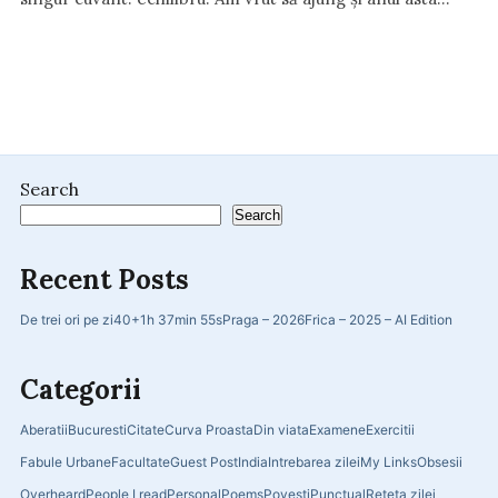
Search
Search
Recent Posts
De trei ori pe zi
40+
1h 37min 55s
Praga – 2026
Frica – 2025 – AI Edition
Categorii
Aberatii
Bucuresti
Citate
Curva Proasta
Din viata
Examene
Exercitii
Fabule Urbane
Facultate
Guest Post
India
Intrebarea zilei
My Links
Obsesii
Overheard
People I read
Personal
Poems
Povesti
Punctual
Reteta zilei