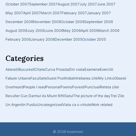
October 2007
September 2007
August 2007
July 2007
June 2007
May 2007
April 2007
March 2007
February 2007
January 2007
December 2006
November 2006
October 2006
September 2006
August 2006
July 2006
June 2006
May 2006
April 2006
March 2006
February 2006
January 2006
December 2005
October 2005
Categories
Aberatii
Bucuresti
Citate
Curva Proasta
Din viata
Examene
Exercitii
Fabule Urbane
Facultate
Guest Post
India
Intrebarea zilei
My Links
Obsesii
Overheard
People I read
Personal
Poems
Povesti
Punctual
Reteta zilei
Revulter Cun Darmut As Miunt Rifti
Satul
The picture of the day
Trei Zile
Un Argentin Pustiu
Uncategorized
Viata ca o virtute
Work related
© 2026
Insemnari