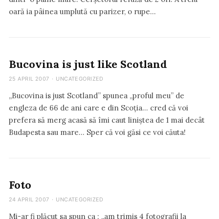
oară ia pâinea umplută cu parizer, o rupe…
Bucovina is just like Scotland
25 APRIL 2007
·
UNCATEGORIZED
„Bucovina is just Scotland” spunea „proful meu” de
engleza de 66 de ani care e din Scoția… cred că voi
prefera să merg acasă să îmi caut liniștea de 1 mai decât
Budapesta sau mare… Sper că voi găsi ce voi căuta!
Foto
24 APRIL 2007
·
UNCATEGORIZED
Mi-ar fi plăcut sa spun ca : „am trimis 4 fotografii la