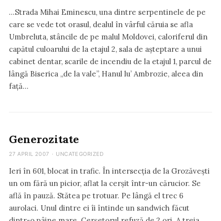
…Strada Mihai Eminescu, una dintre serpentinele de pe
care se vede tot orasul, dealul în vârful căruia se afla
Umbreluta, stâncile de pe malul Moldovei, caloriferul din
capătul culoarului de la etajul 2, sala de așteptare a unui
cabinet dentar, scarile de incendiu de la etajul 1, parcul de
lângă Biserica „de la vale”, Hanul lu’ Ambrozie, aleea din
față…
Generozitate
27 APRIL 2007
·
UNCATEGORIZED
Ieri în 601, blocat in trafic. În intersecția de la Grozăvești
un om fără un picior, aflat la cerșit într-un cărucior. Se
află în pauză. Stătea pe trotuar. Pe lângă el trec 6
aurolaci. Unul dintre ei îi întinde un sandwich făcut
dintr-o pâine mare. Cerșetorul refuză de 2 ori. A treia