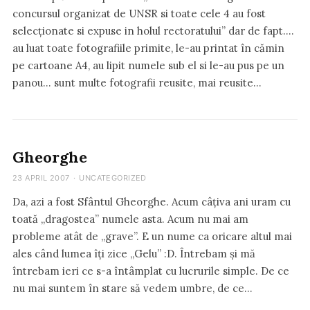
concursul organizat de UNSR si toate cele 4 au fost
selecționate si expuse in holul rectoratului” dar de fapt….
au luat toate fotografiile primite, le-au printat în cămin
pe cartoane A4, au lipit numele sub el si le-au pus pe un
panou… sunt multe fotografii reusite, mai reusite…
Gheorghe
23 APRIL 2007
·
UNCATEGORIZED
Da, azi a fost Sfântul Gheorghe. Acum câțiva ani uram cu
toată „dragostea” numele asta. Acum nu mai am
probleme atât de „grave”. E un nume ca oricare altul mai
ales când lumea îți zice „Gelu” :D. Întrebam și mă
întrebam ieri ce s-a întâmplat cu lucrurile simple. De ce
nu mai suntem în stare să vedem umbre, de ce…