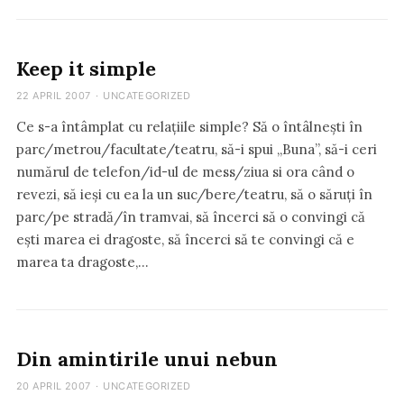
Keep it simple
22 APRIL 2007
·
UNCATEGORIZED
Ce s-a întâmplat cu relațiile simple? Să o întâlnești în
parc/metrou/facultate/teatru, să-i spui „Buna”, să-i ceri
numărul de telefon/id-ul de mess/ziua si ora când o
revezi, să ieși cu ea la un suc/bere/teatru, să o săruți în
parc/pe stradă/în tramvai, să încerci să o convingi că
ești marea ei dragoste, să încerci să te convingi că e
marea ta dragoste,…
Din amintirile unui nebun
20 APRIL 2007
·
UNCATEGORIZED