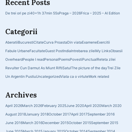
Recent Posts
De trei ori pe zi
40+
1h 37min 55s
Praga – 2026
Frica – 2025 – AI Edition
Categorii
Aberatii
Bucuresti
Citate
Curva Proasta
Din viata
Examene
Exercitii
Fabule Urbane
Facultate
Guest Post
India
Intrebarea zilei
My Links
Obsesii
Overheard
People I read
Personal
Poems
Povesti
Punctual
Reteta zilei
Revulter Cun Darmut As Miunt Rifti
Satul
The picture of the day
Trei Zile
Un Argentin Pustiu
Uncategorized
Viata ca o virtute
Work related
Archives
April 2026
March 2026
February 2025
June 2020
April 2020
March 2020
August 2018
January 2018
October 2017
April 2017
September 2016
June 2016
March 2016
December 2015
October 2015
September 2015
June 2015
March 2015
January 2015
October 2014
September 2014