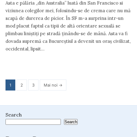
Asta e pălăria „din Australia” luată din San Francisco si
viziunea colegilor mei, folosindu-se de crema care nu mă
scapă de durerea de picior. În SF m-a surprins intr-un
mod placut faptul ca tipii de altă orientare sexuală se
plimbau liniștiți pe stradă ținându-se de mână. Asta va fi
dovada supremă ca Bucureștiul a devenit un oraș civilizat,
occidental, lipsit…
Posts
1
2
3
Mai noi →
pagination
Search
Search