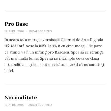
Pro Base
19 APRIL 2007
·
UNCATEGORIZED
În seara asta merg la vernisajul Galeriei de Arta Digitala
115. Mă întâlnesc la 18:50 la TNB cu cine merg… Se pare
că atunci va fi un miting pro Băsescu. Sper să se strângă
cât mai multă lume. Sper să se întâmple ceva cu clasa
asta politica… știu… sunt un visător… cred că nu sunt toți
la fel.
Normalitate
18 APRIL 2007
·
UNCATEGORIZED