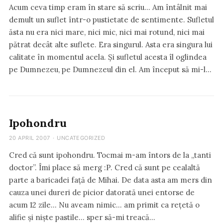
Acum ceva timp eram în stare să scriu… Am întâlnit mai
demult un suflet într-o pustietate de sentimente. Sufletul
ăsta nu era nici mare, nici mic, nici mai rotund, nici mai
pătrat decât alte suflete. Era singurul. Asta era singura lui
calitate în momentul acela. Și sufletul acesta îl oglindea
pe Dumnezeu, pe Dumnezeul din el. Am început să mi-l…
Ipohondru
20 APRIL 2007
·
UNCATEGORIZED
Cred că sunt ipohondru. Tocmai m-am întors de la „tanti
doctor”. Îmi place să merg :P. Cred că sunt pe cealaltă
parte a baricadei față de Mihai. De data asta am mers din
cauza unei dureri de picior datorată unei entorse de
acum 12 zile… Nu aveam nimic… am primit ca rețetă o
alifie și niște pastile… sper să-mi treacă…