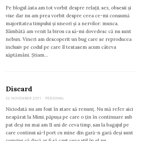
Pe blogul ăsta am tot vorbit despre relații, sex, obsesii și
vise dar nu am prea vorbit despre ceea ce-mi consumă
majoritatea timpului și uneori și a nervilor: munca.
Sâmbătă am venit la birou ca să-mi dovedesc că nu sunt
nebun. Vineri am descoperit un bug care se reproducea
inclusiv pe codul pe care îl testasem acum câteva
săptămâni. Știam…
Discard
22 NOVEMBER 2011
·
PERSONAL
Niciodată nu am fost în stare să renunț. Nu mă refer aici
neapărat la Mimi, păpușa pe care o țin în continuare sub
pat deși nu mai am 11 ani de ceva timp, sau la bagajul pe
care continui să-l port cu mine din gară-n gară deși sunt
convins că dacă ar fi să caut ceva util în el nu…