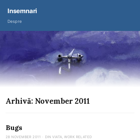
Insemnari
Despre
Arhivă: November 2011
Bugs
28 NOVEMBER 2011
·
DIN VIATA
,
WORK RELATED