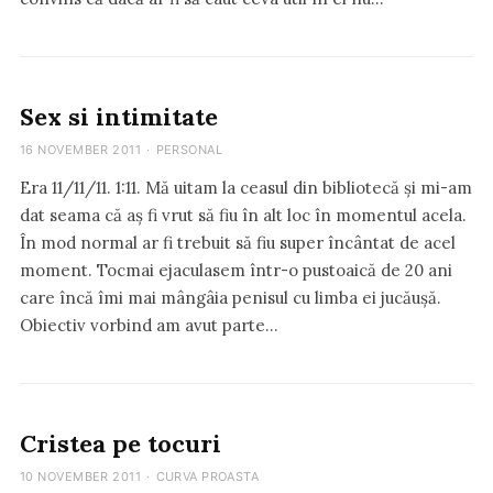
Sex si intimitate
16 NOVEMBER 2011
·
PERSONAL
Era 11/11/11. 1:11. Mă uitam la ceasul din bibliotecă și mi-am
dat seama că aș fi vrut să fiu în alt loc în momentul acela.
În mod normal ar fi trebuit să fiu super încântat de acel
moment. Tocmai ejaculasem într-o pustoaică de 20 ani
care încă îmi mai mângâia penisul cu limba ei jucăușă.
Obiectiv vorbind am avut parte…
Cristea pe tocuri
10 NOVEMBER 2011
·
CURVA PROASTA