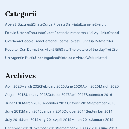
Categorii
Aberatii
Bucuresti
Citate
Curva Proasta
Din viata
Examene
Exercitii
Fabule Urbane
Facultate
Guest Post
India
Intrebarea zilei
My Links
Obsesii
Overheard
People I read
Personal
Poems
Povesti
Punctual
Reteta zilei
Revulter Cun Darmut As Miunt Rifti
Satul
The picture of the day
Trei Zile
Un Argentin Pustiu
Uncategorized
Viata ca o virtute
Work related
Archives
April 2026
March 2026
February 2025
June 2020
April 2020
March 2020
August 2018
January 2018
October 2017
April 2017
September 2016
June 2016
March 2016
December 2015
October 2015
September 2015
June 2015
March 2015
January 2015
October 2014
September 2014
July 2014
June 2014
May 2014
April 2014
March 2014
January 2014
December 2013
November 2013
September 2013
July 2013
June 2013