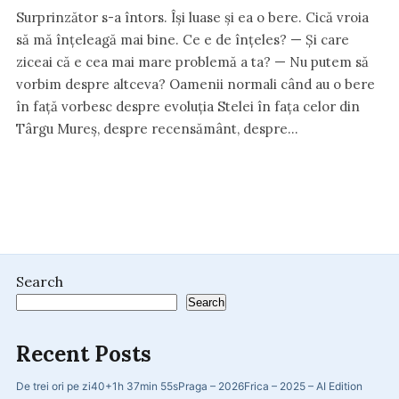
Surprinzător s-a întors. Își luase și ea o bere. Cică vroia
să mă înțeleagă mai bine. Ce e de înțeles? — Și care
ziceai că e cea mai mare problemă a ta? — Nu putem să
vorbim despre altceva? Oamenii normali când au o bere
în față vorbesc despre evoluția Stelei în fața celor din
Târgu Mureș, despre recensământ, despre…
Search
Search
Recent Posts
De trei ori pe zi
40+
1h 37min 55s
Praga – 2026
Frica – 2025 – AI Edition