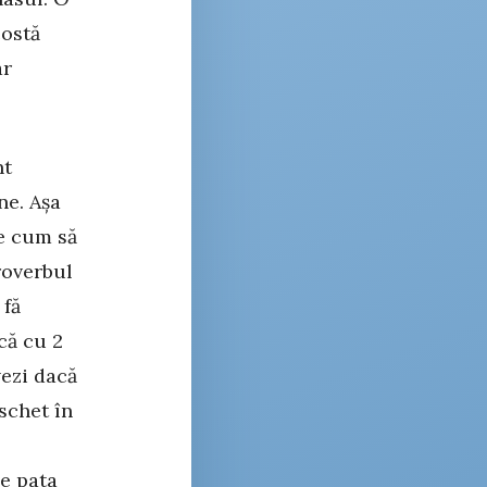
costă
ar
nt
ne. Așa
re cum să
Proverbul
 fă
că cu 2
vezi dacă
schet în
ie pata