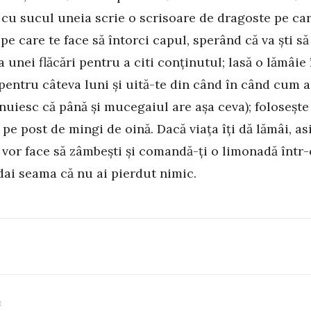
 cu sucul uneia scrie o scrisoare de dragoste pe car
ipe care te face să întorci capul, sperând că va ști s
 unei flăcări pentru a citi conținutul; lasă o lămâie 
 pentru câteva luni și uită-te din când în când cum a
ănuiesc că până și mucegaiul are așa ceva); folosește
 pe post de mingi de oină. Dacă viața îți dă lămâi, as
e vor face să zâmbești și comandă-ți o limonadă într
 dai seama că nu ai pierdut nimic.
R