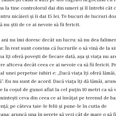
s la tine controlorul dai din umeri și îl întrebi cât 
tru nicăieri și îi dai 15 lei. Te bucuri de lucruri do
 nu știi de ce ai nevoie să fii fericit.
 ani nu îmi doresc decât un lucru: să nu dea falime
r. În rest sunt convins că lucrurile o să vină de la si
 îți oferă povești de fiecare dată, așa și viața nu a
re altceva decât ceea ce ai nevoie ca să fii fericit. 
al unei perpetue iubiri e: „Dacă viața îți oferă lămâi,
”. Eu nu sunt de acord. Dacă viața îți dă lămâi, arun
le la coșul de gunoi aflat la cel puțin 10 metri ca să 
amintești ceva din ceea ce ai învățat pe terenul de ba
nță; pe câteva taie-le felii și pune-le în cutia de
ana; aruncă una în perete să vezi cât de mare o să f