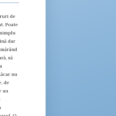
ruri de
at. Poate
i simplu
tină dar
numărând
ră, să
a
măcar nu
e, de
r au
e
a
nasul. O