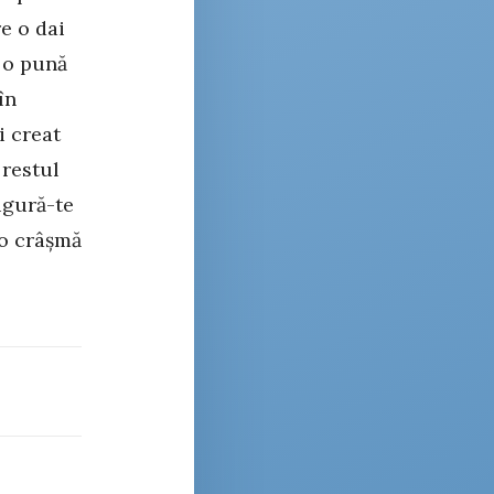
e o dai
ă o pună
în
i creat
 restul
igură-te
-o crâșmă