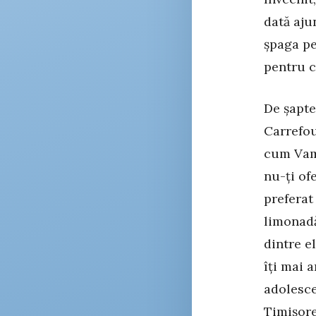
dată ajun
șpaga pen
pentru că
De șapte
Carrefou
cum Vama
nu-ți ofe
preferat 
limonadă
dintre e
îți mai 
adolesce
Timișore