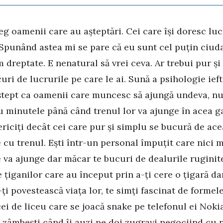
eg oamenii care au așteptări. Cei care își doresc luc
. Spunând astea mi se pare că eu sunt cel puțin ciud
m dreptate. E nenatural să vrei ceva. Ar trebui pur ș
curi de lucrurile pe care le ai. Sună a psihologie ief
ștept ca oamenii care muncesc să ajungă undeva, 
u minutele până când trenul lor va ajunge în acea ga
fericiți decât cei care pur și simplu se bucură de ace
e cu trenul. Ești într-un personal împuțit care nici 
e va ajunge dar măcar te bucuri de dealurile ruginit
e țiganilor care au început prin a-ți cere o țigară da
-ți povestească viața lor, te simți fascinat de formel
ei de liceu care se joacă snake pe telefonul ei Noki
, zâmbești când îi auzi pe doi zugravi negociind cu 