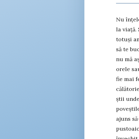
Nu înțel
la viață
totuși a
să te bu
nu mă a
orele sa
fie mai 
călători
știi und
poveștil
ajuns să
pustoaic
învechit