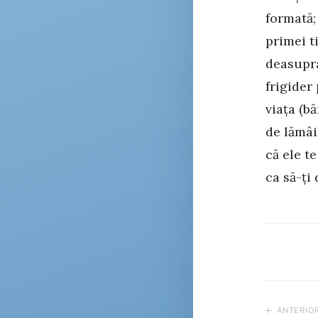
formată;
primei t
deasupra
frigider
viața (b
de lămâi
că ele t
ca să-ți
← ANTERIO