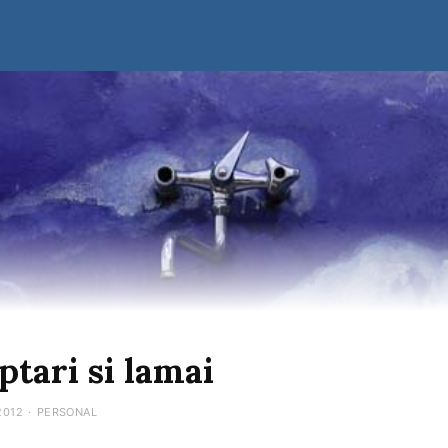
ptari si lamai
2012
·
PERSONAL