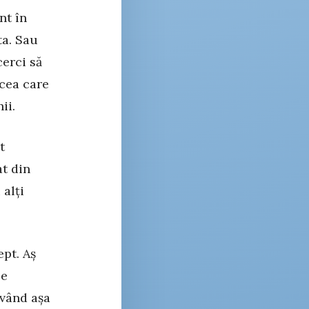
nt în
ta. Sau
cerci să
 cea care
ii.
t
at din
 alți
ept. Aș
le
având așa