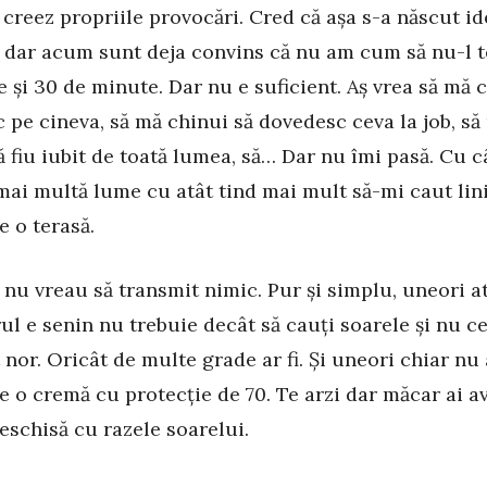
 creez propriile provocări. Cred că așa s-a născut i
dar acum sunt deja convins că nu am cum să nu-l 
e și 30 de minute. Dar nu e suficient. Aș vrea să mă 
 pe cineva, să mă chinui să dovedesc ceva la job, să
ă fiu iubit de toată lumea, să… Dar nu îmi pasă. Cu c
ai multă lume cu atât tind mai mult să-mi caut lin
e o terasă.
 nu vreau să transmit nimic. Pur și simplu, uneori a
ul e senin nu trebuie decât să cauți soarele și nu c
 nor. Oricât de multe grade ar fi. Și uneori chiar nu 
e o cremă cu protecție de 70. Te arzi dar măcar ai a
deschisă cu razele soarelui.