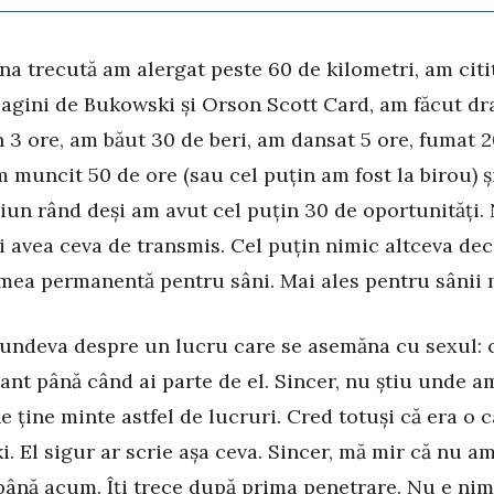
a trecută am alergat peste 60 de kilometri, am citi
agini de Bukowski și Orson Scott Card, am făcut dr
n 3 ore, am băut 30 de beri, am dansat 5 ore, fumat 
am muncit 50 de ore (sau cel puțin am fost la birou) 
ciun rând deși am avut cel puțin 30 de oportunități.
i avea ceva de transmis. Cel puțin nimic altceva dec
mea permanentă pentru sâni. Mai ales pentru sânii m
 undeva despre un lucru care se asemăna cu sexul: c
ant până când ai parte de el. Sincer, nu știu unde am
ne ține minte astfel de lucruri. Cred totuși că era o 
. El sigur ar scrie așa ceva. Sincer, mă mir că nu am
până acum. Îți trece după prima penetrare. Nu e nim