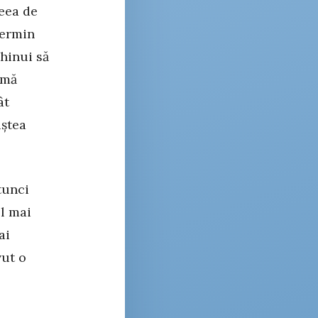
deea de
termin
chinui să
 mă
ât
iștea
tunci
el mai
ai
vut o