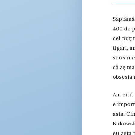
Săptămân
400 de p
cel puți
țigări, 
scris ni
că aș ma
obsesia 
Am citit
e import
asta. Ci
Bukowski
eu asta 