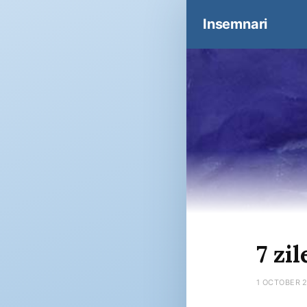
Insemnari
7 zil
1 OCTOBER 