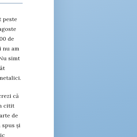
t peste
agoste
200 de
și nu am
 Nu simt
ât
etalici.
rezi că
 citit
carte de
 spus și
ic