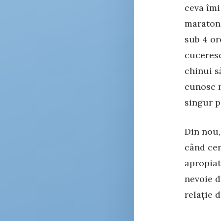
ceva îmi
maraton 
sub 4 or
cuceresc
chinui s
cunosc m
singur p
Din nou,
când cer
apropiat
nevoie d
relație 