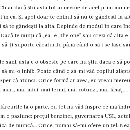
 Chiar dacă știi asta tot ai nevoie de acel prim mome
i în ea. Și apoi doar te chinui să nu te gândești la al
i să te gândești la alta. Depinde de modul în care în
. Dacă te minți că „ea” e „the one” sau crezi că alta e
i să-ți suporte căcaturile până când o să i se lase sân
e sâni, asta e o obsesie pe care nu știu dacă o să po
 să mi-o inhib. Poate când o să-mi văd copilul alăpt
. Sper că atunci. Orice formă ar avea, eu vreau mereu
i mari, mai mici, mai fermi, mai rotunzi, mai lăsați…
fârcurile la o parte, eu tot nu văd înspre ce mă îndr
am o pasiune: prețul benzinei, guvernarea USL, acte
iza de muncă… Orice, numai să-mi ofere un țel. Ne