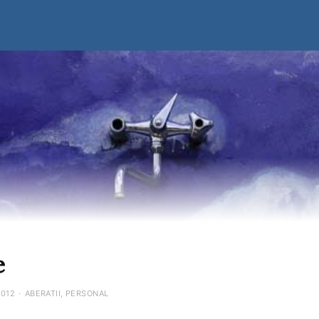
e
2012
·
ABERATII
,
PERSONAL