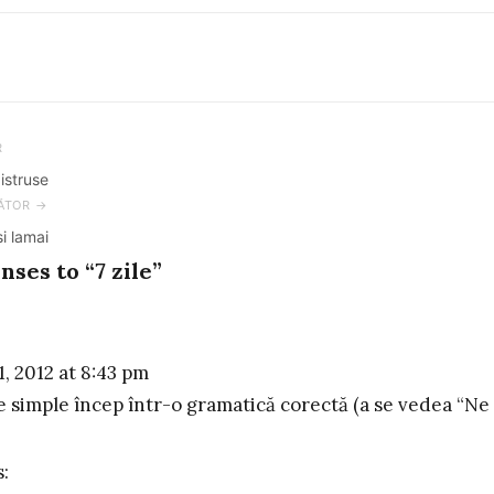
R
istruse
ation
ĂTOR →
si lamai
nses to “7 zile”
:
, 2012 at 8:43 pm
 simple încep într-o gramatică corectă (a se vedea “Ne
s: