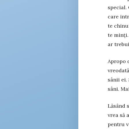
special.
care intr
te chinu
te minți
ar trebu
Apropo d
vreodată
sânii ei
sâni. Ma
Lăsând s
vrea să 
pentru v