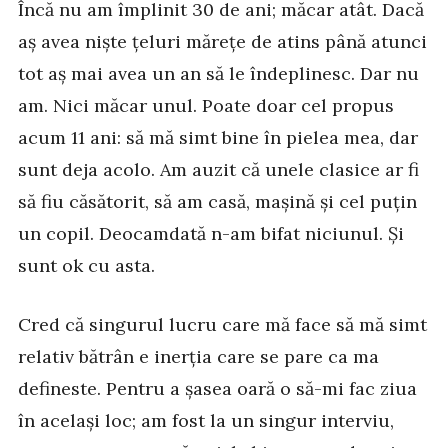
Încă nu am împlinit 30 de ani; măcar atât. Dacă
aș avea niște țeluri mărețe de atins până atunci
tot aș mai avea un an să le îndeplinesc. Dar nu
am. Nici măcar unul. Poate doar cel propus
acum 11 ani: să mă simt bine în pielea mea, dar
sunt deja acolo. Am auzit că unele clasice ar fi
să fiu căsătorit, să am casă, mașină și cel puțin
un copil. Deocamdată n-am bifat niciunul. Și
sunt ok cu asta.
Cred că singurul lucru care mă face să mă simt
relativ bătrân e inerția care se pare ca ma
defineste. Pentru a șasea oară o să-mi fac ziua
în același loc; am fost la un singur interviu,