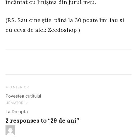
încântat cu liniștea din jurul meu.
(P.S. Sau cine știe, până la 30 poate îmi iau si
eu ceva de aici: Zeedoshop )
← ANTERIOR
Post
Povestea cuțitului
navigation
URMĂTOR →
La Dreapta
2 responses to “29 de ani”