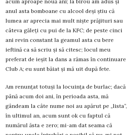
acum aproape nouă ani; la birou am adus și
anul asta bomboane cu alcool deși știu că
lumea ar aprecia mai mult niște prăjituri sau
câteva găleți cu pui de la KFC; de peste cinci
ani revin constant la geamul asta cu bere
ieftină ca să scriu și să citesc; locul meu
preferat de ieșit la dans a rămas în continuare
Club A; eu sunt băiat și mă uit după fete.
Am renunțat totuși la locuința de burlac; dacă
până acum doi ani, în perioada asta, mă
gândeam la câte nume noi au apărut pe „lista”,
în ultimul an, acum sunt ok cu faptul că
numărul ăsta e zero; mi-am dat seama că
pentru unele întrebări e posibil să nu-mi pot