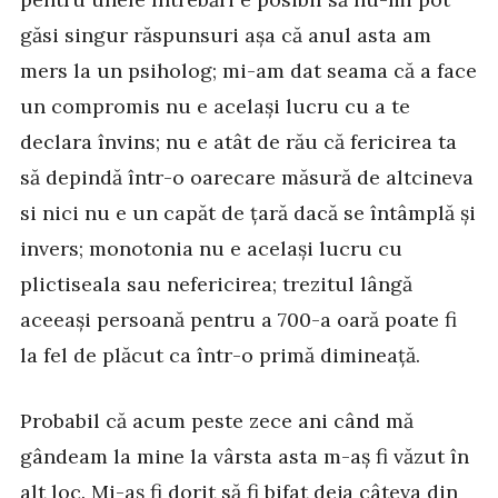
găsi singur răspunsuri așa că anul asta am
mers la un psiholog; mi-am dat seama că a face
un compromis nu e același lucru cu a te
declara învins; nu e atât de rău că fericirea ta
să depindă într-o oarecare măsură de altcineva
si nici nu e un capăt de țară dacă se întâmplă și
invers; monotonia nu e același lucru cu
plictiseala sau nefericirea; trezitul lângă
aceeași persoană pentru a 700-a oară poate fi
la fel de plăcut ca într-o primă dimineață.
Probabil că acum peste zece ani când mă
gândeam la mine la vârsta asta m-aș fi văzut în
alt loc. Mi-aș fi dorit să fi bifat deja câteva din