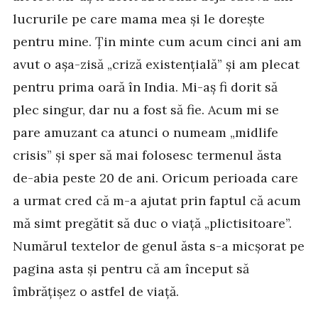
lucrurile pe care mama mea și le dorește
pentru mine. Țin minte cum acum cinci ani am
avut o așa-zisă „criză existențială” și am plecat
pentru prima oară în India. Mi-aș fi dorit să
plec singur, dar nu a fost să fie. Acum mi se
pare amuzant ca atunci o numeam „midlife
crisis” și sper să mai folosesc termenul ăsta
de-abia peste 20 de ani. Oricum perioada care
a urmat cred că m-a ajutat prin faptul că acum
mă simt pregătit să duc o viață „plictisitoare”.
Numărul textelor de genul ăsta s-a micșorat pe
pagina asta și pentru că am început să
îmbrățișez o astfel de viață.