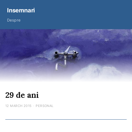
Insemnari
Despre
29 de ani
12 MARCH 2015
·
PERSONAL