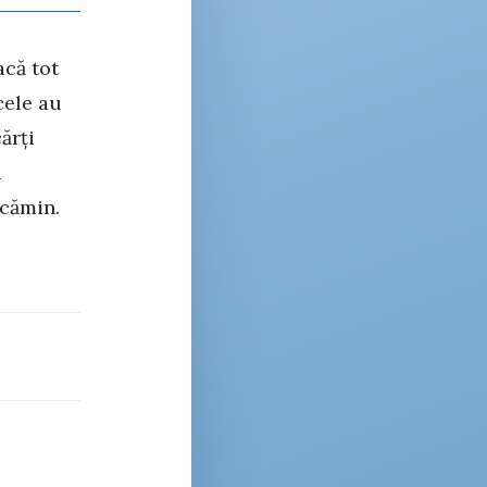
acă tot
cele au
ărți
u
 cămin.