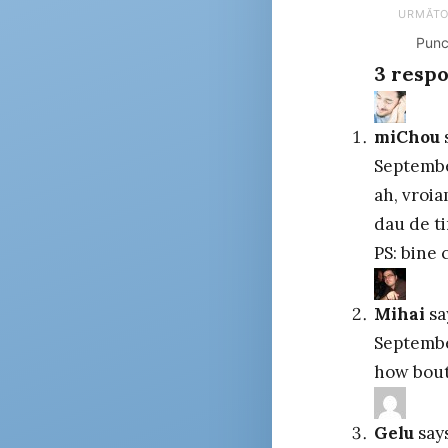
navig
URMĂT
Punc
3 respo
miChou
Septembe
ah, vroia
dau de t
PS: bine c
Mihai
sa
Septembe
how bout
Gelu
say