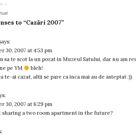
ation
OR →
tual
nses to “Cazări 2007”
says:
r 30, 2007 at 4:53 pm
m sa te scot la un pozat in Muzeul Satului, dar nu am reu
ine pe YM
bleh!
a te-ai cazat, altii se pare ca inca mai au de asteptat :))
ys:
r 30, 2007 at 8:29 pm
 sharing a two room apartment in the future?
s: