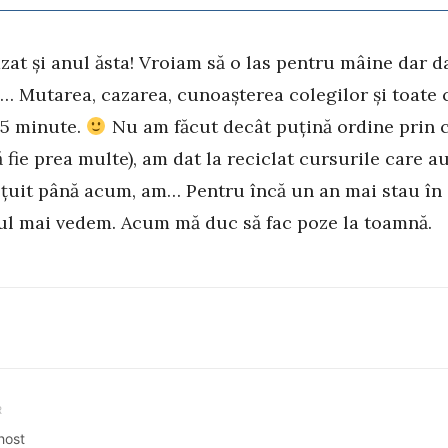
at și anul ăsta! Vroiam să o las pentru mâine dar d
… Mutarea, cazarea, cunoașterea colegilor și toate 
15 minute.
Nu am făcut decât puțină ordine prin c
ă fie prea multe), am dat la reciclat cursurile care a
țuit până acum, am… Pentru încă un an mai stau în
ul mai vedem. Acum mă duc să fac poze la toamnă.
R
lhost