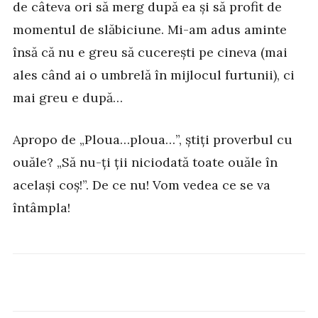
de câteva ori să merg după ea și să profit de
momentul de slăbiciune. Mi-am adus aminte
însă că nu e greu să cucerești pe cineva (mai
ales când ai o umbrelă în mijlocul furtunii), ci
mai greu e după…
Apropo de „Ploua…ploua…”, știți proverbul cu
ouăle? „Să nu-ți ții niciodată toate ouăle în
același coș!”. De ce nu! Vom vedea ce se va
întâmpla!