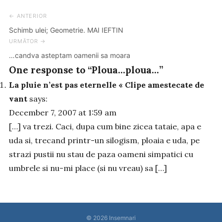
← ANTERIOR
Post
Schimb ulei; Geometrie. MAI IEFTIN
navigation
URMĂTOR →
…candva asteptam oamenii sa moara
One response to “Ploua…ploua…”
La pluie n’est pas eternelle « Clipe amestecate de
vant
says:
December 7, 2007 at 1:59 am
[…] va trezi. Caci, dupa cum bine zicea tataie, apa e
uda si, trecand printr-un silogism, ploaia e uda, pe
strazi pustii nu stau de paza oameni simpatici cu
umbrele si nu-mi place (si nu vreau) sa […]
© 2026
Insemnari