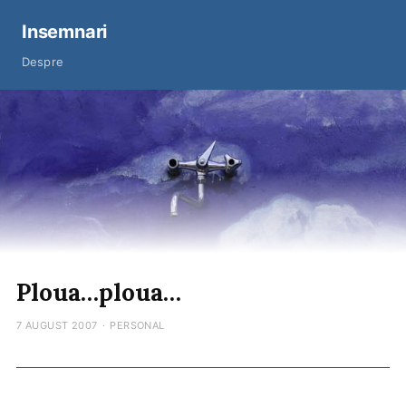
Insemnari
Despre
Ploua…ploua…
7 AUGUST 2007
·
PERSONAL