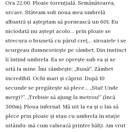
Ora 22.00. Ploaie torențială. Semănătoarea,
urcare. Stăteam sub noua mea umbrelă
albastră și așteptam să pornească un 601. Eu
niciodată nu aștept acolo… prin ploaie se
strecura o brunetă cu părul creț… siroaiele i se
scurgeau dumnezeiește pe zâmbet. Din instinct
îi întind umbrela. Ea se oprește sub ea și se
uită la mine. Îmi zâmbește: „Bună!”. Zâmbet
incredibil. Ochi mari și căprui. După 10
secunde se pregătește să plece… „Stai! Unde
mergi?”. „Trebuie să ajung la metrou!” (încă
300m). Ploua infernal. Mă uit la ea și o las să
plece prin ploaie și stau cu umbrela în stație
uitându-mă cum valsează printre bălți. Am vrut