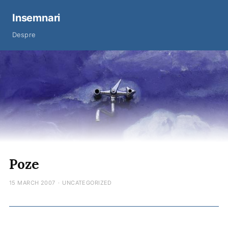
Insemnari
Despre
Poze
15 MARCH 2007
·
UNCATEGORIZED