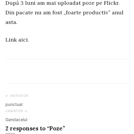
După 3 luni am mai uploadat poze pe Flickr.
Din pacate nu am fost „foarte productiv” anul
asta.
Link aici.
← ANTERIOR
Post
punctual
navigation
URMĂTOR →
Gandacelul
2 responses to “Poze”