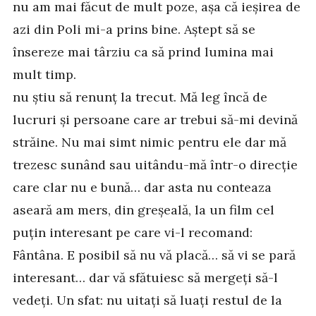
nu am mai făcut de mult poze, așa că ieșirea de
azi din Poli mi-a prins bine. Aștept să se
însereze mai târziu ca să prind lumina mai
mult timp.
nu știu să renunț la trecut. Mă leg încă de
lucruri și persoane care ar trebui să-mi devină
străine. Nu mai simt nimic pentru ele dar mă
trezesc sunând sau uitându-mă într-o direcție
care clar nu e bună… dar asta nu conteaza
aseară am mers, din greșeală, la un film cel
puțin interesant pe care vi-l recomand:
Fântâna. E posibil să nu vă placă… să vi se pară
interesant… dar vă sfătuiesc să mergeți să-l
vedeți. Un sfat: nu uitați să luați restul de la