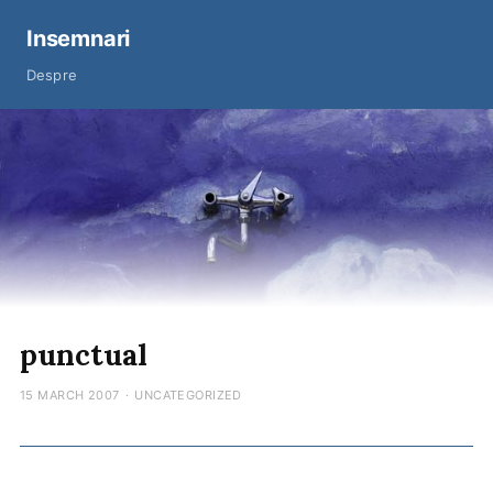
Insemnari
Despre
punctual
15 MARCH 2007
·
UNCATEGORIZED