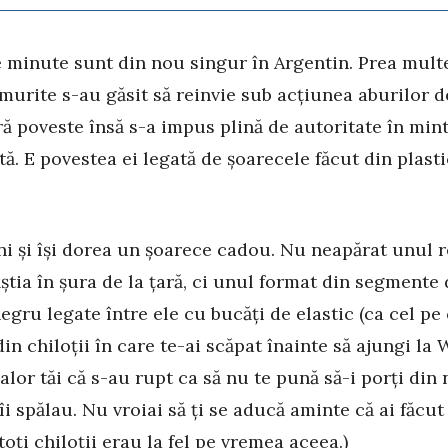
 minute sunt din nou singur în Argentin. Prea mult
murite s-au găsit să reinvie sub acțiunea aburilor d
ă poveste însă s-a impus plină de autoritate în min
tă. E povestea ei legată de șoarecele făcut din plasti
ni și își dorea un șoarece cadou. Nu neapărat unul r
ăștia în șura de la țară, ci unul format din segmente
negru legate între ele cu bucăți de elastic (ca cel pe 
in chiloții în care te-ai scăpat înainte să ajungi la 
alor tăi că s-au rupt ca să nu te pună să-i porți din
îi spălau. Nu vroiai să ți se aducă aminte că ai făcut 
oți chiloții erau la fel pe vremea aceea.)