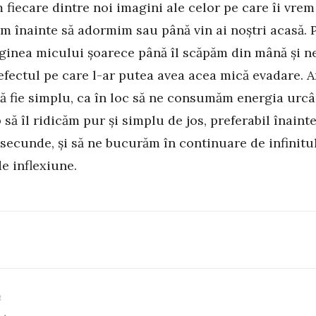
 fiecare dintre noi imagini ale celor pe care îi vrem
 înainte să adormim sau până vin ai noștri acasă. 
ginea micului șoarece până îl scăpăm din mână și n
 efectul pe care l-ar putea avea acea mică evadare. Ar
ă fie simplu, ca în loc să ne consumăm energia urc
 să îl ridicăm pur și simplu de jos, preferabil înainte
 secunde, și să ne bucurăm în continuare de infinitu
e inflexiune.
R