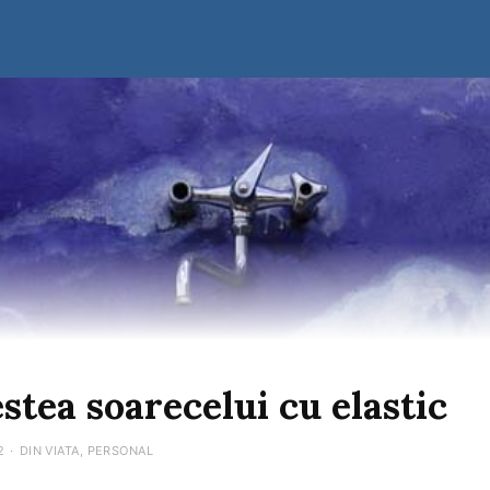
stea soarecelui cu elastic
2
·
DIN VIATA
,
PERSONAL