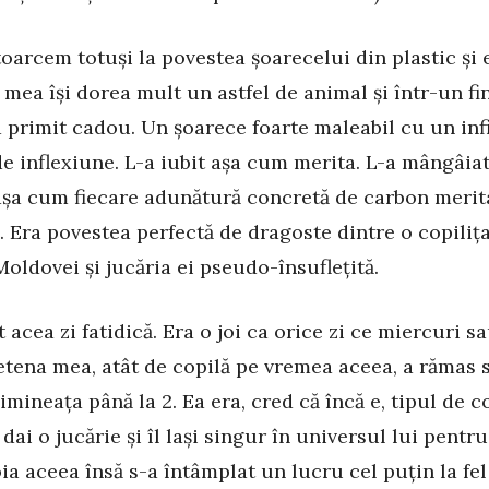
toarcem totuși la povestea șoarecelui din plastic și e
 mea își dorea mult un astfel de animal și într-un fi
-a primit cadou. Un șoarece foarte maleabil cu un inf
e inflexiune. L-a iubit așa cum merita. L-a mângâiat
așa cum fiecare adunătură concretă de carbon merit
. Era povestea perfectă de dragoste dintre o copiliț
oldovei și jucăria ei pseudo-însuflețită.
t acea zi fatidică. Era o joi ca orice zi ce miercuri s
ietena mea, atât de copilă pe vremea aceea, a rămas 
imineața până la 2. Ea era, cred că încă e, tipul de c
 dai o jucărie și îl lași singur în universul lui pentr
joia aceea însă s-a întâmplat un lucru cel puțin la fel