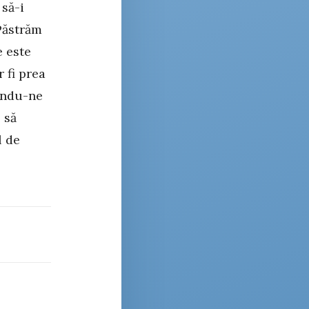
 să-i
Păstrăm
e este
 fi prea
ându-ne
 să
l de