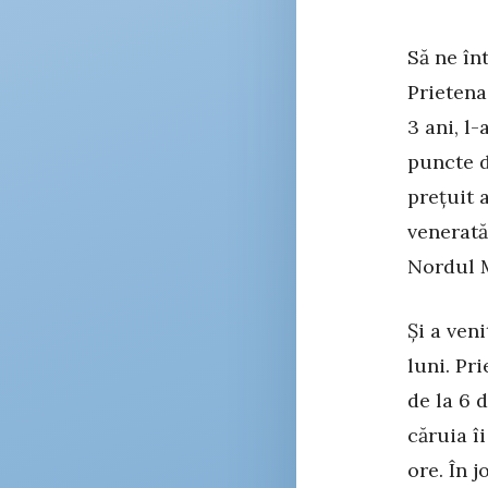
Să ne în
Prietena
3 ani, l
puncte d
prețuit 
venerată
Nordul M
Și a veni
luni. Pr
de la 6 d
căruia îi
ore. În 