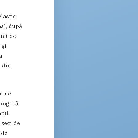
lastic.
nal, după
init de
 și
a
a din
au de
singură
opil
u zeci de
 de