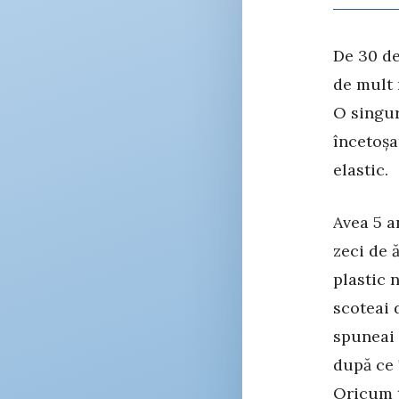
De 30 de
de mult 
O singur
încetoșa
elastic.
Avea 5 a
zeci de 
plastic 
scoteai d
spuneai 
după ce 
Oricum t