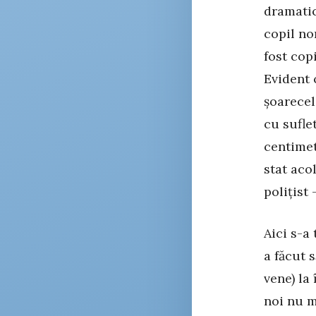
dramatic
copil no
fost copi
Evident 
șoarecel
cu sufle
centimet
stat aco
polițist
Aici s-a
a făcut 
vene) la
noi nu m