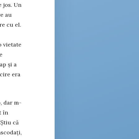
 jos. Un
re au
re cu el.
 vietate
e
ap și a
cire era
o, dar m-
t în
 Știu că
nscodați,