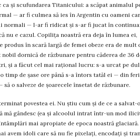
 ca și scufundarea Titanicului: a scăpat animalul pe
rmal — ar fi culmea să ies în Argentin cu oameni ca
i normali — l-ar fi ridicat și s-ar fi jucat în continua
că nu e cazul. Copilița noastră era deja în lumea ei,
e produs în scară largă de femei obeze era de mult o
t nobil dornică de răzbunare pentru căderea de 36 d
ri, și a făcut cel mai rațional lucru: s-a urcat pe dul
lo timp de șase ore până s-a întors tatăl ei — din feri
 — să o salveze de șoarecele însetat de răzbunare.
 terminat povestea ei. Nu știu cum și de ce a salvat-
să mă gândesc (ea și alcoolul intrat într-un mod ilici
 întâmplări mai apropiate de epoca noastră glaciară.
ai avem idoli care să nu fie pixelați, encodați și tra