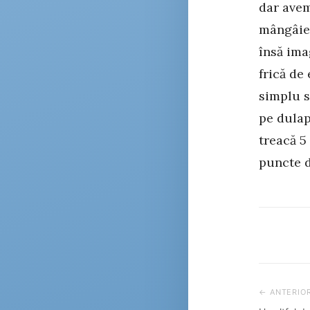
dar avem
mângâiem
însă ima
frică de
simplu s
pe dulap
treacă 5
puncte d
← ANTERIO
Post