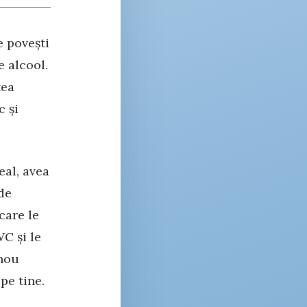
e povești
e alcool.
tea
c și
eal, avea
 de
care le
WC și le
 nou
pe tine.