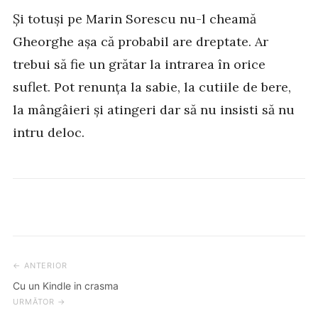
Și totuși pe Marin Sorescu nu-l cheamă
Gheorghe așa că probabil are dreptate. Ar
trebui să fie un grătar la intrarea în orice
suflet. Pot renunța la sabie, la cutiile de bere,
la mângâieri și atingeri dar să nu insisti să nu
intru deloc.
← ANTERIOR
Post
Cu un Kindle in crasma
navigation
URMĂTOR →