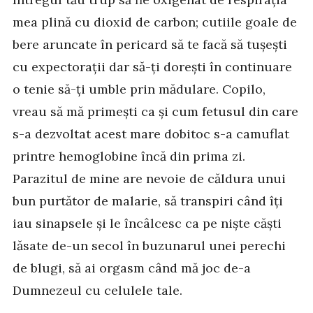
mea plină cu dioxid de carbon; cutiile goale de
bere aruncate în pericard să te facă să tușești
cu expectorații dar să-ți dorești în continuare
o tenie să-ți umble prin mădulare. Copilo,
vreau să mă primești ca și cum fetusul din care
s-a dezvoltat acest mare dobitoc s-a camuflat
printre hemoglobine încă din prima zi.
Parazitul de mine are nevoie de căldura unui
bun purtător de malarie, să transpiri când îți
iau sinapsele și le încâlcesc ca pe niște căști
lăsate de-un secol în buzunarul unei perechi
de blugi, să ai orgasm când mă joc de-a
Dumnezeul cu celulele tale.