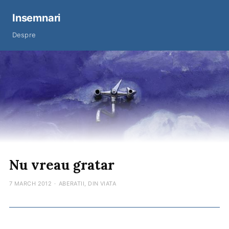
Insemnari
Despre
Nu vreau gratar
7 MARCH 2012
·
ABERATII
,
DIN VIATA