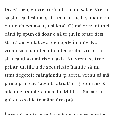
Dragă mea, eu vreau să intru cu o sabie. Vreau
să știu că deși îmi știi trecutul mă lași înăuntru
cu un obiect ascuțit și letal. Că mă crezi atunci
când îți spun că doar o să te țin în brațe deși
știi că am violat zeci de copile înainte. Nu
vreau să te spintec din interior dar vreau să
știu că îți asumi riscul ăsta. Nu vreau să trec
printr-un filtru de securitate înainte să-mi
simt degetele mângâindu-ți aorta. Vreau să mă
plimb prin cavitatea ta atrială ca și cum m-aș
afla în garsoniera mea din Militari. Să bântui
gol cu o sabie în mâna dreaptă.
Întregul tău trup să fie oxigenat de respirația