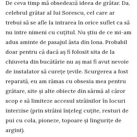
De ceva timp mă obsedează ideea de grătar. Da,
celebrul grătar al lui Sorescu, cel care ar
trebui să se afle la intrarea în orice suflet ca să
nu intre nimeni cu cuțitul. Nu știu de ce mi-am
adus aminte de pasajul ăsta din Iona. Probabil
doar pentru că dacă aș fi folosit sita de la
chiuveta din bucătărie nu aș mai fi avut nevoie
de instalator să curețe țevile. Scurgerea a fost
reparată, eu am rămas cu obsesia mea pentru
grătare, site și alte obiecte din sârmă al căror
scop e să limiteze accesul străinilor în locuri
interzise (prin străini înțeleg cuțite, resturi de
pui cu cola, pioneze, topoare și lingurițe de
argint).