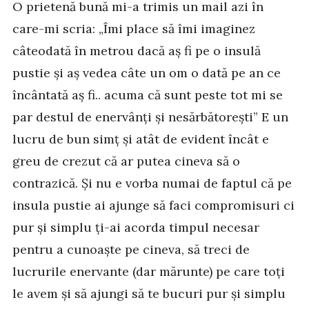
O prietenă bună mi-a trimis un mail azi în
care-mi scria: „Îmi place să îmi imaginez
câteodată în metrou dacă aș fi pe o insulă
pustie și aș vedea câte un om o dată pe an ce
încântată aș fi.. acuma că sunt peste tot mi se
par destul de enervânți și nesărbătorești” E un
lucru de bun simț și atât de evident încât e
greu de crezut că ar putea cineva să o
contrazică. Și nu e vorba numai de faptul că pe
insula pustie ai ajunge să faci compromisuri ci
pur și simplu ți-ai acorda timpul necesar
pentru a cunoaște pe cineva, să treci de
lucrurile enervante (dar mărunte) pe care toți
le avem și să ajungi să te bucuri pur și simplu