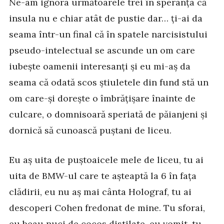
Ne-am ignora următoarele trei în speranța că
insula nu e chiar atât de pustie dar… ți-ai da
seama într-un final că în spatele narcisistului
pseudo-intelectual se ascunde un om care
iubește oamenii interesanți și eu mi-aș da
seama că odată scos știuletele din fund stă un
om care-și dorește o îmbrățișare înainte de
culcare, o domnisoară speriată de păianjeni și
dornică să cunoască puștani de liceu.
Eu aș uita de puștoaicele mele de liceu, tu ai
uita de BMW-ul care te așteaptă la 6 în fața
clădirii, eu nu aș mai cânta Holograf, tu ai
descoperi Cohen fredonat de mine. Tu sforai,
eu beau nuci de cocos distilate, eu vomit, tu