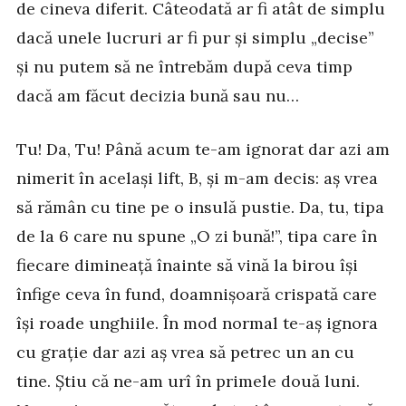
de cineva diferit. Câteodată ar fi atât de simplu
dacă unele lucruri ar fi pur și simplu „decise”
și nu putem să ne întrebăm după ceva timp
dacă am făcut decizia bună sau nu…
Tu! Da, Tu! Până acum te-am ignorat dar azi am
nimerit în același lift, B, și m-am decis: aș vrea
să rămân cu tine pe o insulă pustie. Da, tu, tipa
de la 6 care nu spune „O zi bună!”, tipa care în
fiecare dimineață înainte să vină la birou își
înfige ceva în fund, doamnișoară crispată care
își roade unghiile. În mod normal te-aș ignora
cu grație dar azi aș vrea să petrec un an cu
tine. Știu că ne-am urî în primele două luni.