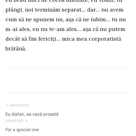
plângi, noi terminăm separat… dar… nu avem
cum să ne spunem nu, așa că ne iubim… tu nu
m-ai ales, eu nu te-am ales… așa că nu putem
decât să fim fericiți… mica mea corporatistă
brătână.
← ANTERIOR
Post
Eu diafan, ea vacă proastă
navigation
URMĂTOR →
For a special one