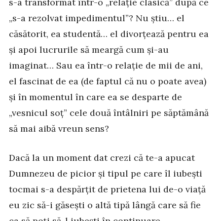
s-a transformat într-o „relație clasică” după ce
„s-a rezolvat impedimentul”? Nu știu… el
căsătorit, ea studentă… el divorțează pentru ea
și apoi lucrurile să meargă cum și-au
imaginat… Sau ea într-o relație de mii de ani,
el fascinat de ea (de faptul că nu o poate avea)
și în momentul în care ea se desparte de
„vesnicul soț” cele două întâlniri pe săptămână
să mai aibă vreun sens?
Dacă la un moment dat crezi că te-a apucat
Dumnezeu de picior și tipul pe care îl iubești
tocmai s-a despărțit de prietena lui de-o viață
eu zic să-i găsești o altă tipă lângă care să fie
ca să poți să-l iubești în continuare.