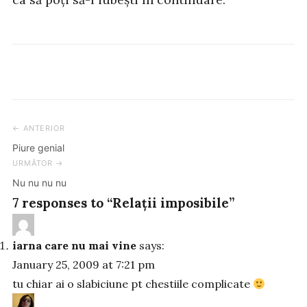
← ANTERIOR
Post
Piure genial
navigation
URMĂTOR →
Nu nu nu nu
7 responses to “Relații imposibile”
iarna care nu mai vine
says:
January 25, 2009 at 7:21 pm
tu chiar ai o slabiciune pt chestiile complicate