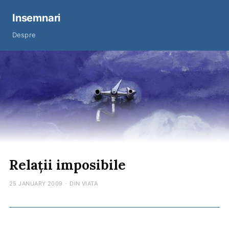
Insemnari
Despre
Relații imposibile
25 JANUARY 2009
·
DIN VIATA