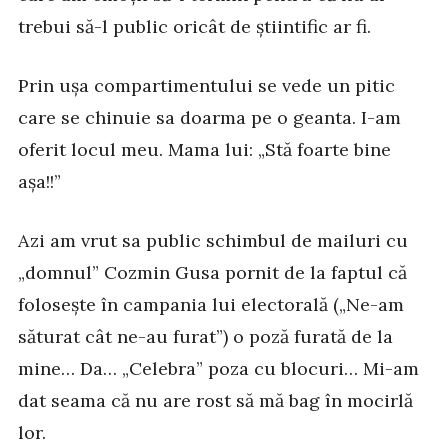
trebui să-l public oricât de știintific ar fi.
Prin ușa compartimentului se vede un pitic
care se chinuie sa doarma pe o geanta. I-am
oferit locul meu. Mama lui: „Stă foarte bine
așa!!”
Azi am vrut sa public schimbul de mailuri cu
„domnul” Cozmin Gusa pornit de la faptul că
folosește în campania lui electorală („Ne-am
săturat cât ne-au furat”) o poză furată de la
mine… Da… „Celebra” poza cu blocuri… Mi-am
dat seama că nu are rost să mă bag în mocirlă
lor.