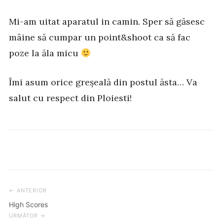
Mi-am uitat aparatul in camin. Sper să găsesc
mâine să cumpar un point&shoot ca să fac
poze la ăla micu
Îmi asum orice greșeală din postul ăsta… Va
salut cu respect din Ploiesti!
← ANTERIOR
Post
High Scores
navigation
URMĂTOR →