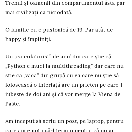
Trenul și oamenii din compartimentul ăsta par
mai civilizați ca niciodată.
O familie cu o pustoaică de 19. Par atât de
happy și împliniți.
Un „calculatorist” de anu’ doi care știe că
„Python e muci la multithreading” dar care nu
stie ca „vaca” din grupă cu ea care nu știe să
folosească o interfață are un prieten pe care-l
iubește de doi ani și că vor merge la Viena de
Paște.
Am început să scriu un post, pe laptop, pentru
care am emoții să-l termin pentru că nu ar