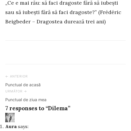
„Ce e mai rău: să faci dragoste fără să iubești
sau să iubești fără să faci dragoste?” (Frédéric
Beigbeder – Dragostea durează trei ani)
← ANTERIOR
Post
Punctual de acasă
navigation
URMĂTOR →
Punctual de ziua mea
7 responses to “Dilema”
Aura
says: