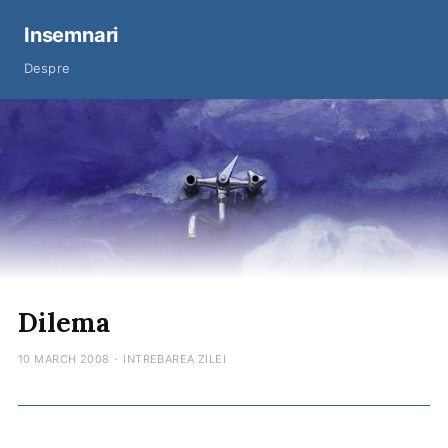
Insemnari
Despre
Dilema
10 MARCH 2008
·
INTREBAREA ZILEI