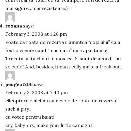
cum vreai sa-i zici, ce sa-i cumpere roti de rezerva
mai sigure…mai rezistente:)
roxana
says:
February 3, 2008 at 1:26 pm
Poate ca roata de rezerva ii amintea “copilului” ca a
fost o vreme cand “masinuta” nu ii apartinuse.
Trecutul asta el nu il cunostea. Si sunt de acord, “nu
se cade” And, besides, it can really make u freak out..
peugeot206
says:
February 3, 2008 at 7:40 pm
elicopterele nici nu au nevoie de roata de rezerva..
such a pity..
eu votez pentru baiat!
cry, baby, cry, make your little car sigh !