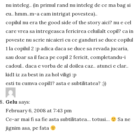
nu inteleg.. (in primul rand nu inteleg de ce ma bag si
eu.. hmm..m-a cam intrigat povestea)..
copilul nu era the good side of the story aici? nu e cel
care vrea sa intregeasca fericirea celuilalt copil? ca in
poveste nu scrie nicaieri cu ce ganduri se duce copilul
1 la copilul 2 :p adica daca se duce sa revada jucaria,
sau doar sa il faca pe copil 2 fericit, completandu-i
cadoul.. daca e vorba de al doilea caz.. atunci e clar..
kid1 iz za best in za hol viligi :p
esti tu cumva copil1? asta e subtilitatea? ;))
Gelu
says:
February 6, 2008 at 7:43 pm
Ce-ar mai fi sa fie asta subtilitatea… totusi…
Sa ne
jignim asa, pe fata