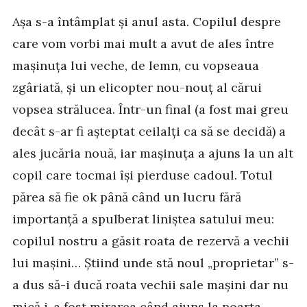
Așa s-a întâmplat și anul asta. Copilul despre
care vom vorbi mai mult a avut de ales între
mașinuța lui veche, de lemn, cu vopseaua
zgâriată, și un elicopter nou-nouț al cărui
vopsea strălucea. Într-un final (a fost mai greu
decât s-ar fi așteptat ceilalți ca să se decidă) a
ales jucăria nouă, iar mașinuța a ajuns la un alt
copil care tocmai își pierduse cadoul. Totul
părea să fie ok până când un lucru fără
importanță a spulberat liniștea satului meu:
copilul nostru a găsit roata de rezervă a vechii
lui mașini… Știind unde stă noul „proprietar” s-
a dus să-i ducă roata vechii sale mașini dar nu
mică i-a fost mirarea când ajuns la poarta