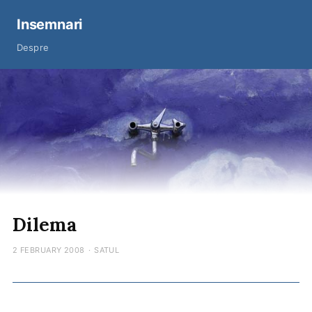
Insemnari
Despre
Dilema
2 FEBRUARY 2008
·
SATUL