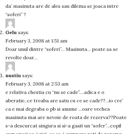
da’ masinuta are de ales sau dilema se joaca intre
“soferi” ?
Gelu
says:
February 3, 2008 at 1:51 am
Doar unul dintre “soferi”… Masinuta… poate sa se
revolte doar…
nustiu
says:
February 3, 2008 at 2:53 am
e relativa chestia cu “nu se cade”….adica e o
aberatie..ce treaba are satu cu ce se cade??…io cre’
ca e mai degraba o pb si anume …oare vechea
masinuta mai are nevoie de roata de rezerva??Poate
s-a descurcat singura si si-a gasit un “sofer”…copil