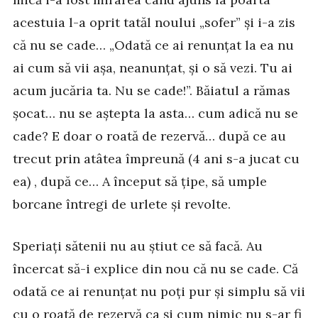
acestuia l-a oprit tatăl noului „sofer” și i-a zis
că nu se cade… „Odată ce ai renunțat la ea nu
ai cum să vii așa, neanunțat, și o să vezi. Tu ai
acum jucăria ta. Nu se cade!”. Băiatul a rămas
șocat… nu se aștepta la asta… cum adică nu se
cade? E doar o roată de rezervă… după ce au
trecut prin atâtea împreună (4 ani s-a jucat cu
ea) , după ce… A început să țipe, să umple
borcane întregi de urlete și revolte.
Speriați sătenii nu au știut ce să facă. Au
încercat să-i explice din nou că nu se cade. Că
odată ce ai renunțat nu poți pur și simplu să vii
cu o roată de rezervă ca și cum nimic nu s-ar fi