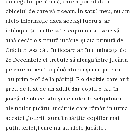
cu degetul pe stradă, care a pornit de la
obiceiul de care vă ziceam. În satul meu, nu am
nicio informație dacă același lucru s-ar
întâmpla și în alte sate, copiii nu au voie să
aibă decât o singură jucărie, și aia primită de
Crăciun. Așa că… în fiecare an în dimineața de
25 Decembrie ei trebuie să aleagă între jucăria
pe care au avut-o până atunci și cea pe care
„au primit-o” de la părinți. E o decizie care ar fi
greu de luat de un adult dar copiii o iau în
joacă, de obicei atrași de culorile sclipitoare
ale noilor jucării. Jucăriile care rămân în urma
acestei „loterii” sunt împărțite copiilor mai
puțin fericiți care nu au nicio jucărie…