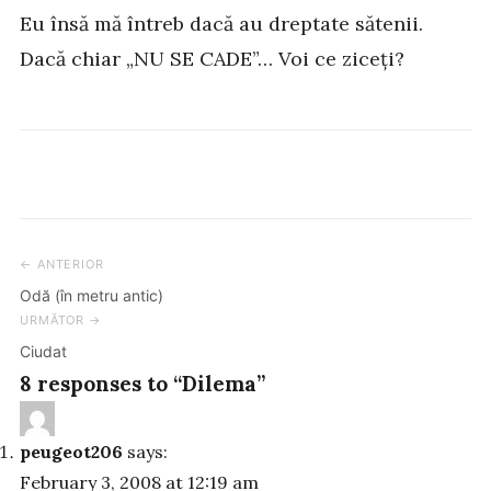
Eu însă mă întreb dacă au dreptate sătenii.
Dacă chiar „NU SE CADE”… Voi ce ziceți?
← ANTERIOR
Post
Odă (în metru antic)
navigation
URMĂTOR →
Ciudat
8 responses to “Dilema”
peugeot206
says:
February 3, 2008 at 12:19 am