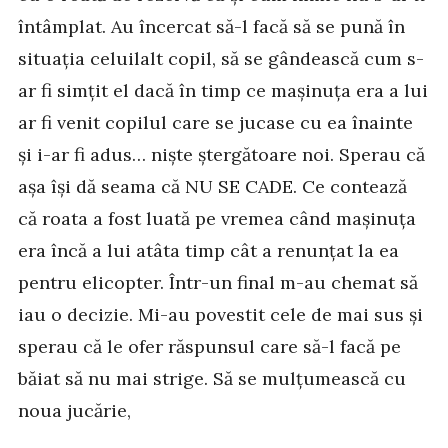
întâmplat. Au încercat să-l facă să se pună în
situația celuilalt copil, să se gândească cum s-
ar fi simțit el dacă în timp ce mașinuța era a lui
ar fi venit copilul care se jucase cu ea înainte
și i-ar fi adus… niște ștergătoare noi. Sperau că
așa își dă seama că NU SE CADE. Ce contează
că roata a fost luată pe vremea când mașinuța
era încă a lui atâta timp cât a renunțat la ea
pentru elicopter. Într-un final m-au chemat să
iau o decizie. Mi-au povestit cele de mai sus și
sperau că le ofer răspunsul care să-l facă pe
băiat să nu mai strige. Să se mulțumească cu
noua jucărie,