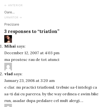
← ANTERIOR
Post
Oare…
navigation
URMĂTOR →
Precizare
3 responses to “triatlon”
Mihai
says:
December 12, 2007 at 4:03 pm
ma prostesc rau de tot atunci
vlad
says:
January 23, 2008 at 3:20 am
e clar. nu practici triatlonul. trebuie sa-l intelegi ca
sa-ti dai cu parerea. by the way ordinea e swim bike
run, asadar dupa pedalare cel mult alergi….