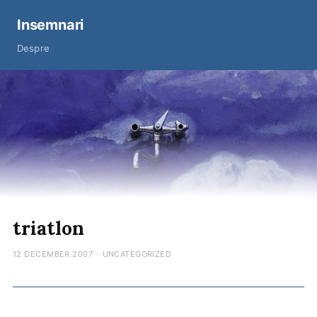
Insemnari
Despre
triatlon
12 DECEMBER 2007
·
UNCATEGORIZED