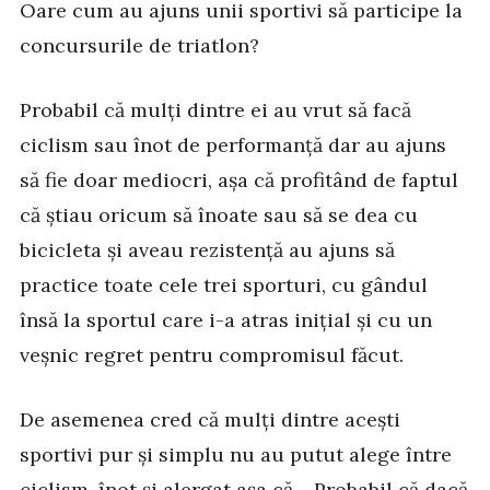
Oare cum au ajuns unii sportivi să participe la
concursurile de triatlon?
Probabil că mulți dintre ei au vrut să facă
ciclism sau înot de performanță dar au ajuns
să fie doar mediocri, așa că profitând de faptul
că știau oricum să înoate sau să se dea cu
bicicleta și aveau rezistență au ajuns să
practice toate cele trei sporturi, cu gândul
însă la sportul care i-a atras inițial și cu un
veșnic regret pentru compromisul făcut.
De asemenea cred că mulți dintre acești
sportivi pur și simplu nu au putut alege între
ciclism, înot și alergat așa că… Probabil că dacă