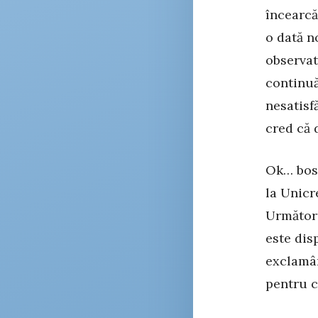
încearcă
o dată n
observat
continuă
nesatisf
cred că 
Ok… bosc
la Unicr
Următoru
este disp
exclamân
pentru c