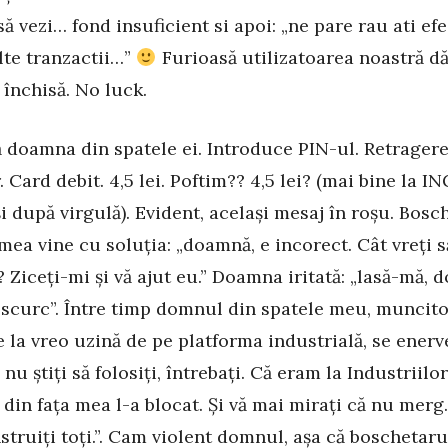
să vezi… fond insuficient si apoi: „ne pare rau ati ef
te tranzactii…”
Furioasă utilizatoarea noastră dă
 închisă. No luck.
doamna din spatele ei. Introduce PIN-ul. Retrager
 Card debit. 4,5 lei. Poftim?? 4,5 lei? (mai bine la I
 și după virgulă). Evident, același mesaj în roșu. Bosc
 mea vine cu soluția: „doamnă, e incorect. Cât vreți s
? Ziceți-mi și vă ajut eu.” Doamna iritată: „lasă-mă, 
scurc”. Între timp domnul din spatele meu, muncito
e la vreo uzină de pe platforma industrială, se enerv
 nu știți să folosiți, întrebați. Că eram la Industriilor
din fața mea l-a blocat. Și vă mai mirați că nu merg.
nstruiți toți.”. Cam violent domnul, așa că boschetaru