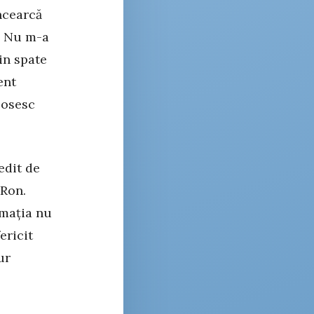
încearcă
. Nu m-a
in spate
ent
losesc
edit de
 Ron.
rmația nu
ericit
ur