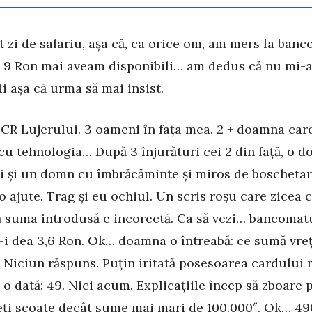
st zi de salariu, așa că, ca orice om, am mers la ban
. 9 Ron mai aveam disponibili… am dedus că nu mi-a
ii așa că urma să mai insist.
BCR Lujerului. 3 oameni în fața mea. 2 + doamna car
cu tehnologia… După 3 înjurături cei 2 din față, o 
i și un domn cu îmbrăcăminte și miros de boschetar
 o ajute. Trag și eu ochiul. Un scris roșu care zicea 
ă suma introdusă e incorectă. Ca să vezi… bancomat
-i dea 3,6 Ron. Ok… doamna o întreabă: ce sumă vreț
. Niciun răspuns. Puțin iritată posesoarea cardului 
 o dată: 49. Nici acum. Explicațiile încep să zboare p
eți scoate decât sume mai mari de 100.000″. Ok… 4