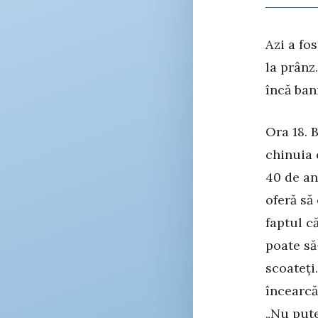
Azi a fo
la prânz
încă ban
Ora 18. 
chinuia 
40 de an
oferă să
faptul c
poate să
scoateți
încearcă
„Nu put