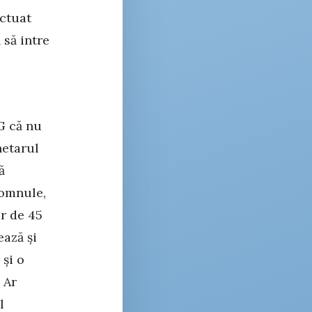
ectuat
 să intre
e
NG că nu
hetarul
ă
domnule,
r de 45
ează și
 și o
 Ar
l