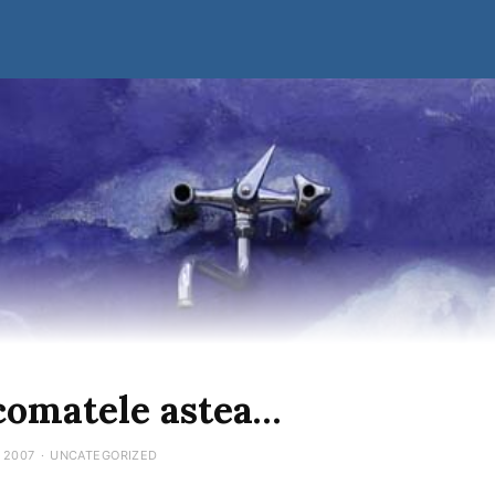
omatele astea…
 2007
·
UNCATEGORIZED