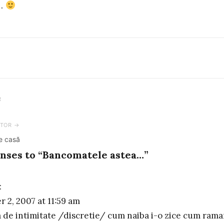
u…
R
ation
TOR →
e casă
onses to “Bancomatele astea…”
:
 2, 2007 at 11:59 am
ia de intimitate /discretie/ cum naiba i-o zice cum ram