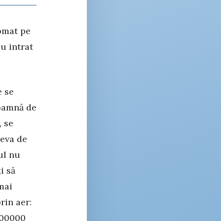
comat pe
u intrat
e se
doamnă de
, se
ceva de
ul nu
i să
mai
rin aer:
900000