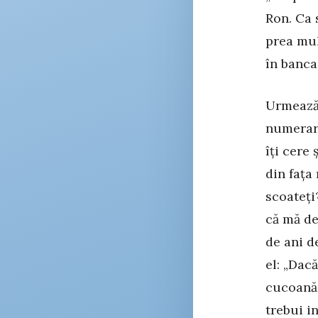
Ron. Ca 
prea mul
în banca
Urmează 
numerar.
îți cere
din fața
scoateți
că mă de
de ani d
el: „Dacă
cucoană 
trebui i