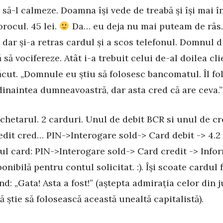
 să-l calmeze. Doamna își vede de treabă și își mai 
orocul. 45 lei.
Da… eu deja nu mai puteam de râs
 dar și-a retras cardul și a scos telefonul. Domnul d
 să vocifereze. Atât i-a trebuit celui de-al doilea cli
ăcut. „Domnule eu știu să folosesc bancomatul. Îl fo
dinaintea dumneavoastră, dar asta cred că are ceva.”
hetarul. 2 carduri. Unul de debit BCR si unul de cr
edit cred… PIN->Interogare sold-> Card debit -> 4.2
l card: PIN->Interogare sold-> Card credit -> Info
onibilă pentru contul solicitat. :). Își scoate cardul f
d: „Gata! Asta a fost!” (aștepta admirația celor din j
ă știe să folosească această unealtă capitalistă).