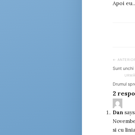
Apoi e
← ANTERIO
Post
Sunt unchi
navig
URMĂ
Drumul spr
2 resp
Dan
says
November
si cu lin