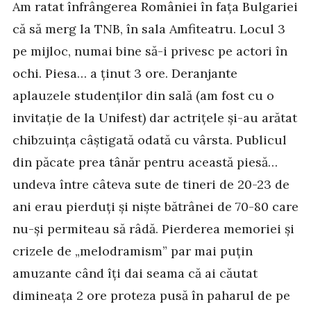
Am ratat înfrângerea României în fața Bulgariei
că să merg la TNB, în sala Amfiteatru. Locul 3
pe mijloc, numai bine să-i privesc pe actori în
ochi. Piesa… a ținut 3 ore. Deranjante
aplauzele studenților din sală (am fost cu o
invitație de la Unifest) dar actrițele și-au arătat
chibzuința câștigată odată cu vârsta. Publicul
din păcate prea tânăr pentru această piesă…
undeva între câteva sute de tineri de 20-23 de
ani erau pierduți și niște bătrânei de 70-80 care
nu-și permiteau să râdă. Pierderea memoriei și
crizele de „melodramism” par mai puțin
amuzante când îți dai seama că ai căutat
dimineața 2 ore proteza pusă în paharul de pe