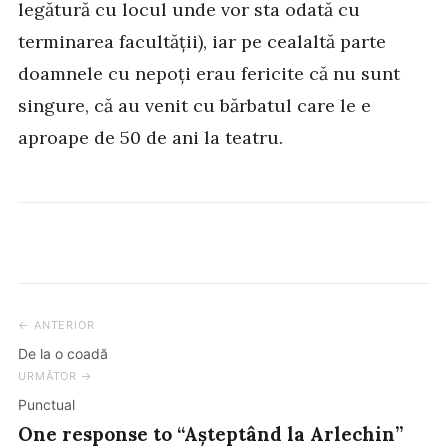
legătură cu locul unde vor sta odată cu
terminarea facultății), iar pe cealaltă parte
doamnele cu nepoți erau fericite că nu sunt
singure, că au venit cu bărbatul care le e
aproape de 50 de ani la teatru.
← ANTERIOR
Post
De la o coadă
navigation
URMĂTOR →
Punctual
One response to “Așteptând la Arlechin”