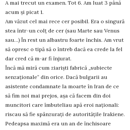
A mai trecut un examen. Tot 6. Am luat 3 până
acum și picat 1.
Am văzut cel mai rece cer posibil. Era o singură
stea într-un colț de cer (sau Marte sau Venus
sau…) În rest un albastru foarte închis. Am vrut
să opresc o tipă să o întreb dacă ea crede la fel
dar cred că m-ar fi înjurat.
Încă mă miră cum ziariști fabrică „subiecte
senzaționale” din orice. Dacă bulgarii au
asistente condamnate la moarte în Iran de ce
să fim noi mai prejos, așa că facem din doi
muncitori care îmbuteliau apă eroi naționali:
riscau să fie spânzurați de autoritățile Irakiene.
Pedeapsa maximă era un an de închisoare