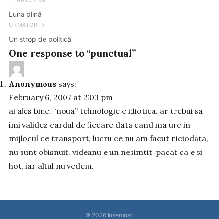
← ANTERIOR
Post
Luna plină
navigation
URMĂTOR →
Un strop de politică
One response to “punctual”
Anonymous
says:
February 6, 2007 at 2:03 pm
ai ales bine. “noua” tehnologie e idiotica. ar trebui sa
imi validez cardul de fiecare data cand ma urc in
mijlocul de transport, lucru ce nu am facut niciodata,
nu sunt obisnuit. videanu e un nesimtit. pacat ca e si
hot, iar altul nu vedem.
© 2026
Insemnari