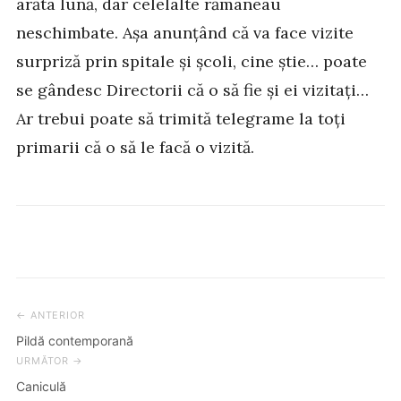
arăta lună, dar celelalte rămâneau
neschimbate. Așa anunțând că va face vizite
surpriză prin spitale și școli, cine știe… poate
se gândesc Directorii că o să fie și ei vizitați…
Ar trebui poate să trimită telegrame la toți
primarii că o să le facă o vizită.
← ANTERIOR
Post
Pildă contemporană
navigation
URMĂTOR →
Caniculă