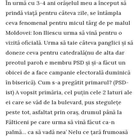
În urmă cu 3-4 ani orășelul meu a început să
prindă viață pentru câteva zile, se întâmpla
ceva fenomenal pentru micul târg de pe malul
Moldovei: Ion Iliescu urma să vină pentru o
vizită oficială. Urma să taie câteva panglici și să
doneze ceva pentru catedrală(nu de alta dar
preotul paroh e membru PSD și și-a făcut un
obicei de a face campanie electorală duminică
în biserică). Cum s-a pregătit primarul? (PSD-
ist) A vopsit primăria, cel puțin cele 2 laturi ale
ei care se văd de la bulevard, pus stegulețe
peste tot, asfaltat prin oraș, drumul până la
Fălticeni pe care urma să vină făcut ca-n
palmă… ca să vadă nea’ Nelu ce țară frumoasă