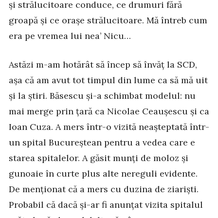
și strălucitoare conduce, ce drumuri fără
groapă și ce orașe strălucitoare. Mă întreb cum
era pe vremea lui nea’ Nicu…
Astăzi m-am hotărât să încep să învăț la SCD,
așa că am avut tot timpul din lume ca să mă uit
și la știri. Băsescu și-a schimbat modelul: nu
mai merge prin țară ca Nicolae Ceaușescu și ca
Ioan Cuza. A mers într-o vizită neașteptată într-
un spital Bucureștean pentru a vedea care e
starea spitalelor. A găsit munți de moloz și
gunoaie în curte plus alte nereguli evidente.
De menționat că a mers cu duzina de ziariști.
Probabil că dacă și-ar fi anunțat vizita spitalul