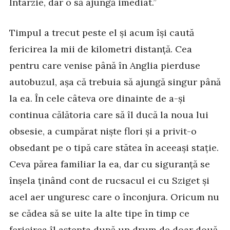
Întârzie, dar o să ajungă imediat.”
Timpul a trecut peste el și acum își caută
fericirea la mii de kilometri distanță. Cea
pentru care venise până în Anglia pierduse
autobuzul, așa că trebuia să ajungă singur până
la ea. În cele câteva ore dinainte de a-și
continua călătoria care să îl ducă la noua lui
obsesie, a cumpărat niște flori și a privit-o
obsedant pe o tipă care stătea în aceeași stație.
Ceva părea familiar la ea, dar cu siguranță se
înșela ținând cont de rucsacul ei cu Sziget și
acel aer unguresc care o înconjura. Oricum nu
se cădea să se uite la alte tipe în timp ce
fericirea îl aștepta după un drum de doar două