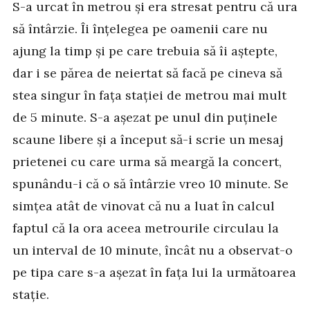
S-a urcat în metrou și era stresat pentru că ura
să întârzie. Îi înțelegea pe oamenii care nu
ajung la timp și pe care trebuia să îi aștepte,
dar i se părea de neiertat să facă pe cineva să
stea singur în fața stației de metrou mai mult
de 5 minute. S-a așezat pe unul din puținele
scaune libere și a început să-i scrie un mesaj
prietenei cu care urma să meargă la concert,
spunându-i că o să întârzie vreo 10 minute. Se
simțea atât de vinovat că nu a luat în calcul
faptul că la ora aceea metrourile circulau la
un interval de 10 minute, încât nu a observat-o
pe tipa care s-a așezat în fața lui la următoarea
stație.