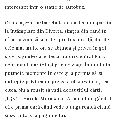
interesant într-o stație de autobuz.
Odată așezat pe banchetă cu cartea cumpărată
la întâmplare din Diverta, simțea din când în
când nevoia să se uite spre tipa creață, dar de
cele mai multe ori se abținea și privea în gol
spre paginile care descriau un Central Park
deprimant, dar totuși plin de viață. În unul din
puținele momente în care și-a permis să-și
îndrepte privirea înspre ea a observat că și ea
citea. Nu a reușit să vadă decât titlul cărții
„1Q84 – Haruki Murakami”. A zâmbit cu gândul
că e prima oară când vede o unguroaică citind
și s-a întors la paginile lui.