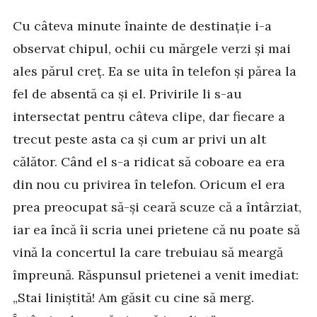
Cu câteva minute înainte de destinație i-a
observat chipul, ochii cu mărgele verzi și mai
ales părul creț. Ea se uita în telefon și părea la
fel de absentă ca și el. Privirile li s-au
intersectat pentru câteva clipe, dar fiecare a
trecut peste asta ca și cum ar privi un alt
călător. Când el s-a ridicat să coboare ea era
din nou cu privirea în telefon. Oricum el era
prea preocupat să-și ceară scuze că a întârziat,
iar ea încă îi scria unei prietene că nu poate să
vină la concertul la care trebuiau să meargă
împreună. Răspunsul prietenei a venit imediat:
„Stai liniștită! Am găsit cu cine să merg.