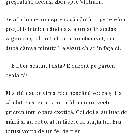
greșeală în același zbor spre Vietnam.
Se afla în metrou spre casă căutând pe telefon
prețul biletelor când ea s-a urcat în același
vagon ca și el. Inițial nu s-au observat, dar
după câteva minute l-a văzut chiar în fața ei.
— E liber scaunul ăsta? E curent pe partea
cealaltă!
El a ridicat privirea recunoscând vocea și i-a
zâmbit ca și cum s-ar întâlni cu un vechi
prieten într-o țară exotică. Cei doi s-au luat de
mână și au coborât în tăcere la stația lui. Era
totuși vorba de un fel de tren.