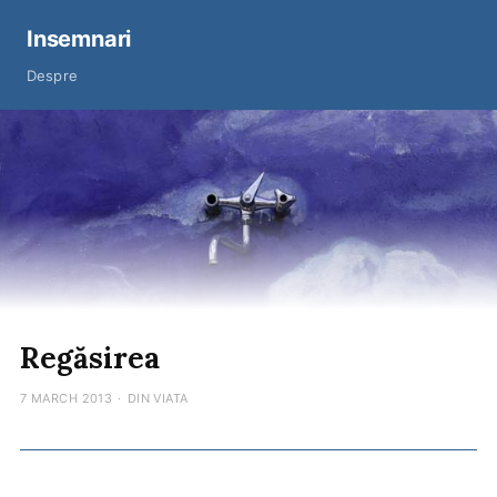
Insemnari
Despre
Regăsirea
7 MARCH 2013
·
DIN VIATA