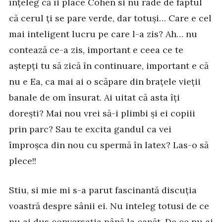
înțeleg că îi place Cohen si nu râde de faptul
că cerul ți se pare verde, dar totuși… Care e cel
mai inteligent lucru pe care l-a zis? Ah… nu
contează ce-a zis, important e ceea ce te
aștepți tu să zică în continuare, important e că
nu e Ea, ca mai ai o scăpare din brațele vieții
banale de om însurat. Ai uitat că asta îți
dorești? Mai nou vrei să-i plimbi și ei copiii
prin parc? Sau te excita gandul ca vei
împroșca din nou cu spermă în latex? Las-o să
plece!!
Stiu, si mie mi s-a parut fascinantă discuția
voastră despre sânii ei. Nu inteleg totusi de ce
nu ai dus conversația până la capăt. De ce nu ai