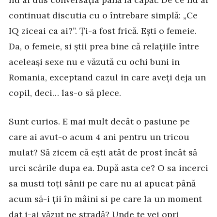
continuat discutia cu o întrebare simplă: „Ce
IQ ziceai ca ai?”. Ți-a fost frică. Ești o femeie.
Da, o femeie, si știi prea bine că relațiile între
aceleași sexe nu e văzută cu ochi buni in
Romania, exceptand cazul in care aveți deja un
copil, deci… las-o să plece.
Sunt curios. E mai mult decât o pasiune pe
care ai avut-o acum 4 ani pentru un tricou
mulat? Să zicem că ești atât de prost încât să
urci scările dupa ea. După asta ce? O sa incerci
sa musti toți sânii pe care nu ai apucat până
acum să-i ții în mâini si pe care la un moment
dat i-ai văzut pe stradă? Unde te vei opri