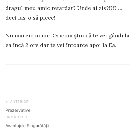
dragul meu amic retardat? Unde ai zis?!?!? …
deci las-o să plece!
Nu mai zic nimic. Oricum știu că te vei gândi la
ea încă 2 ore dar te vei întoarce apoi la Ea.
← ANTERIOR
Post
Prezervative
navigation
URMĂTOR →
Avantajele Singurătății