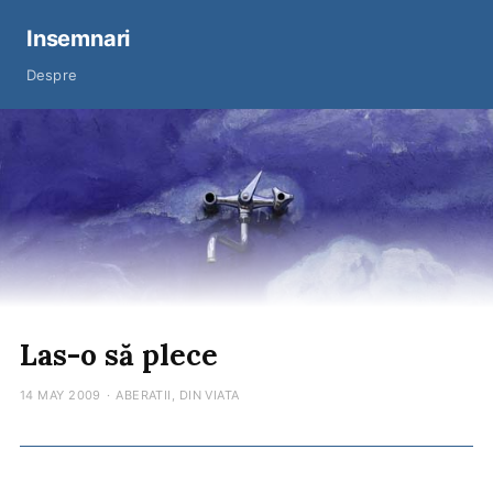
Insemnari
Despre
Las-o să plece
14 MAY 2009
·
ABERATII
,
DIN VIATA