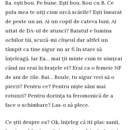
Ba, ești bou. Pe bune. Ești bou. Bou cu B. Ce
pula mea te uiți cum urcă scările? Ești însurat
de peste un an. Ai un copil de cateva luni. Ai
uitat de DA-ul de atunci? Baiatul e lumina
ochilor tăi, scuză-mi clișeul dar altfel un
tâmpit ca tine sigur nu ar fi în stare să
înțeleagă. Iar Ea… mai ții minte cum te simțeai
când nu erai în brațele ei? Erai ca o femeie NF
de ani de zile. Bai… Boule, tu sigur vrei să o
pierzi? Pentru ce? Pentru niște sâni mai
rotunzi? Pentru dorința ta feromonică de a
face o schimbare? Las-o să plece.
Ce știi despre ea? Ok, înțeleg că iti plac sanii,