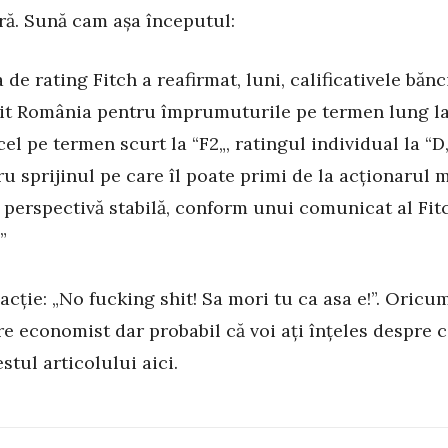
ră. Sună cam așa începutul:
 de rating Fitch a reafirmat, luni, calificativele bănc
it România pentru împrumuturile pe termen lung la
cel pe termen scurt la “F2„, ratingul individual la “D„
ru sprijinul pe care îl poate primi de la acționarul 
cu perspectivă stabilă, conform unui comunicat al Fit
”
acție: „No fucking shit! Sa mori tu ca asa e!”. Oricu
e economist dar probabil că voi ați înțeles despre c
stul articolului aici.