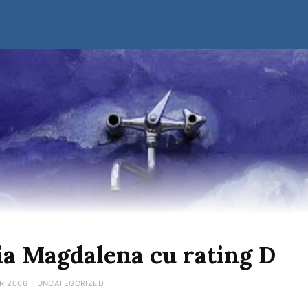
a Magdalena cu rating D
R 2006
·
UNCATEGORIZED