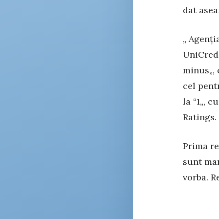
dat asea
„ Agenția
UniCred
minus„, 
cel pent
la “1„, 
Ratings. 
Prima re
sunt mar
vorba. Re