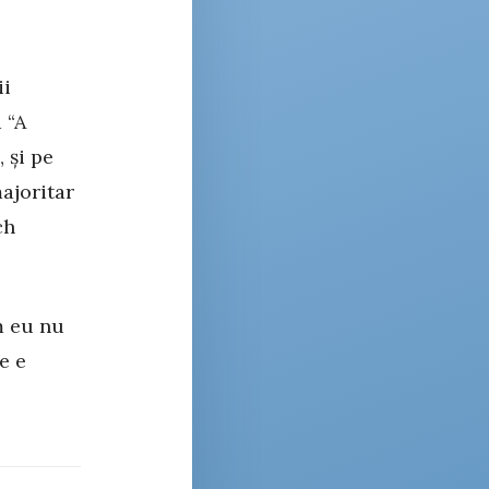
ii
 “A
 și pe
majoritar
ch
m eu nu
e e