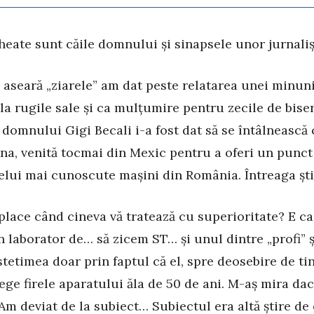
heate sunt căile domnului și sinapsele unor jurnalișt
 aseară „ziarele” am dat peste relatarea unei minuni
la rugile sale și ca mulțumire pentru zecile de biser
, domnului Gigi Becali i-a fost dat să se întâlnească
a, venită tocmai din Mexic pentru a oferi un punct
celui mai cunoscute mașini din România. Întreaga știr
place când cineva vă tratează cu superioritate? E c
 un laborator de… să zicem ST… și unul dintre „profi” ș
stetimea doar prin faptul că el, spre deosebire de tin
ege firele aparatului ăla de 50 de ani. M-aș mira dacă
 Am deviat de la subiect… Subiectul era altă știre de