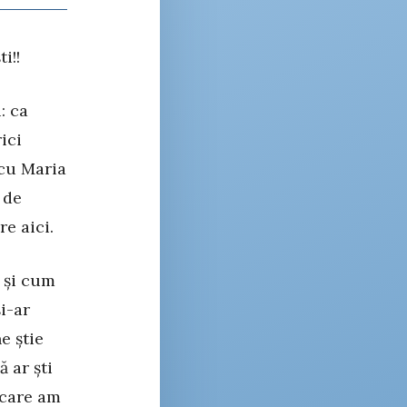
i!!
: ca
ici
 cu Maria
 de
e aici.
a și cum
i-ar
e știe
 ar ști
 care am