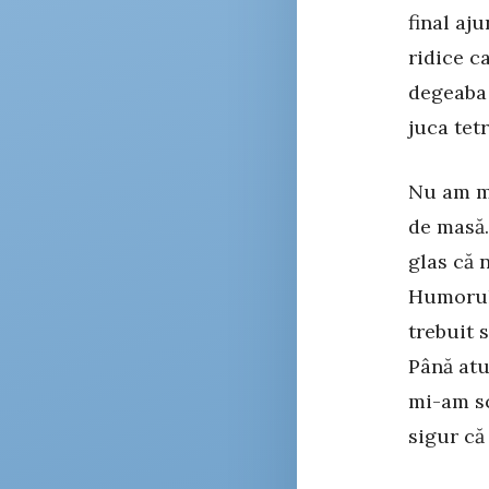
final aj
ridice c
degeaba 
juca tet
Nu am me
de masă.
glas că 
Humorulu
trebuit 
Până atu
mi-am sc
sigur că