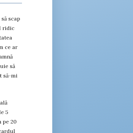
 să scap
 ridic
tatea
m ce ar
oamnă
buie să
it să-mi
ală
de 5
n pe 20
cardul