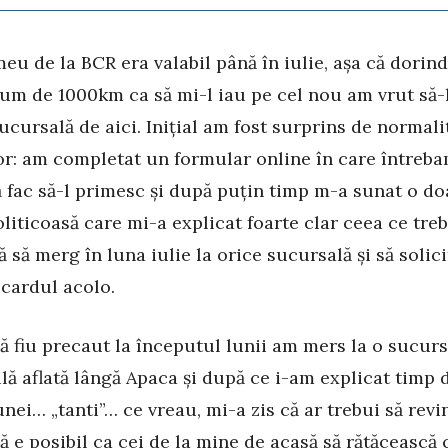
eu de la BCR era valabil până în iulie, așa că dorind
um de 1000km ca să mi-l iau pe cel nou am vrut să-l
sucursală de aici. Inițial am fost surprins de normali
or: am completat un formular online în care întreba
ă fac să-l primesc și după puțin timp m-a sunat o d
oliticoasă care mi-a explicat foarte clar ceea ce tre
ă să merg în luna iulie la orice sucursală și să solic
cardul acolo.
ă fiu precaut la începutul lunii am mers la o sucurs
ă aflată lângă Apaca și după ce i-am explicat timp 
nei… „tanti”… ce vreau, mi-a zis că ar trebui să revi
ă e posibil ca cei de la mine de acasă să rătăcească 