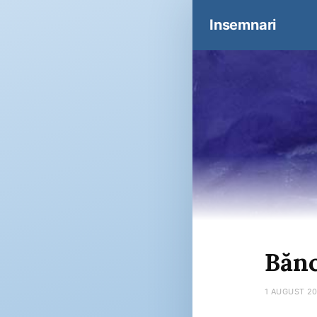
Insemnari
Bănc
1 AUGUST 2