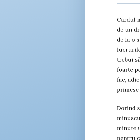
Cardul m
de un dr
de la o 
lucruril
trebui s
foarte p
fac, adic
primesc 
Dorind s
minuscul
minute u
pentru c