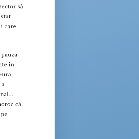
Sector să
 stat
i care
n pauza
ate în
 Gura
 a
inal…
noroc că
ape