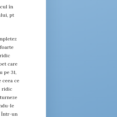
cul în
lui, pt
ompletez
foarte
ridic
bet care
u pe 31,
e ceea ce
 ridic
eturneze
ndu-le
. Într-un