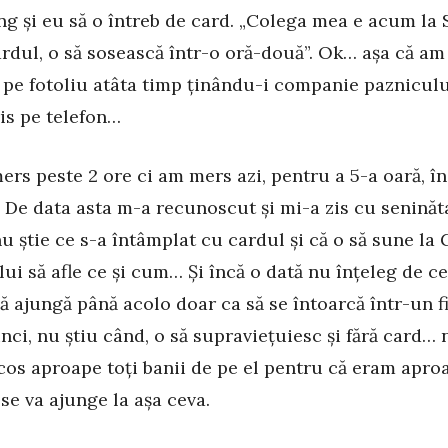
ung și eu să o întreb de card. „Colega mea e acum la 
ardul, o să sosească într-o oră-două”. Ok… așa că am
pe fotoliu atâta timp ținându-i companie pazniculu
ris pe telefon…
rs peste 2 ore ci am mers azi, pentru a 5-a oară, î
 De data asta m-a recunoscut și mi-a zis cu seninăt
nu știe ce s-a întâmplat cu cardul și că o să sune la
i să afle ce și cum… Și încă o dată nu înțeleg de ce
să ajungă până acolo doar ca să se întoarcă într-un f
nci, nu știu când, o să supraviețuiesc și fără card… 
os aproape toți banii de pe el pentru că eram apro
 se va ajunge la așa ceva.