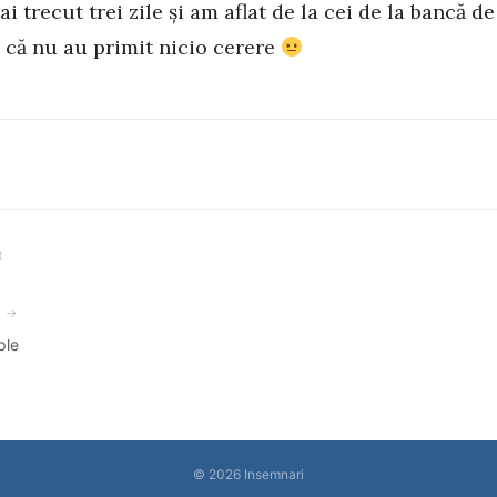
i trecut trei zile și am aflat de la cei de la bancă d
 că nu au primit nicio cerere
R
ation
R →
ple
© 2026
Insemnari