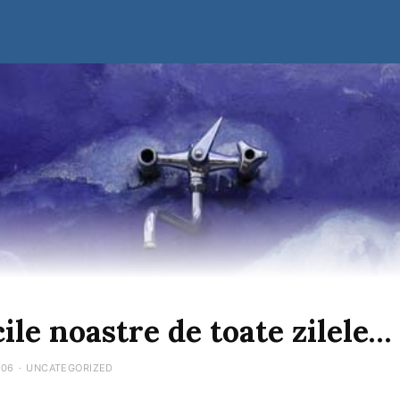
ile noastre de toate zilele…
006
·
UNCATEGORIZED