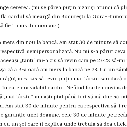
nge cererea. (mi se părea puțin bizar și atunci că pli
afla cardul să meargă din București la Gura-Humoru
ă fie trimis din nou aici).
 mers din nou la bancă. Am stat 30 de minute să c
respectivă, semipersonalizată. Nu mi s-a părut ceva 
aceeași „tanti” mi-a zis să revin cam pe 27-28 să-mi 
Așa că a 3-a oară am mers la bancă pe 28. Cu un zâm
 drăguț mi-a zis să revin puțin mai târziu sau dacă n
i în care era valabil cardul. Nefiind foarte convins d
 „mai târziu”, am așteptat până ieri să mă duc să-mi
d. Am stat 30 de minute pentru că respectiva să-i r
ce garanție unei doamne, cele 30 de minute petrecâ
on cu un șef care îi explica unde trebuia să dea click