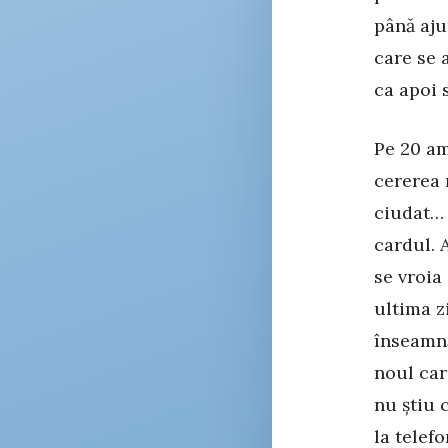
până aju
care se 
ca apoi s
Pe 20 am
cererea 
ciudat… 
cardul. 
se vroia
ultima z
înseamnă
noul car
nu știu 
la telef