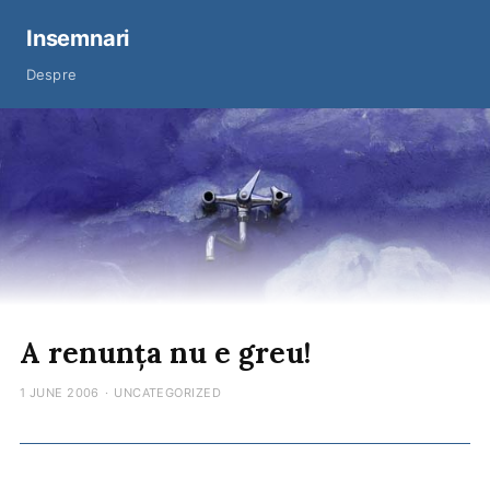
Insemnari
Despre
A renunța nu e greu!
1 JUNE 2006
·
UNCATEGORIZED