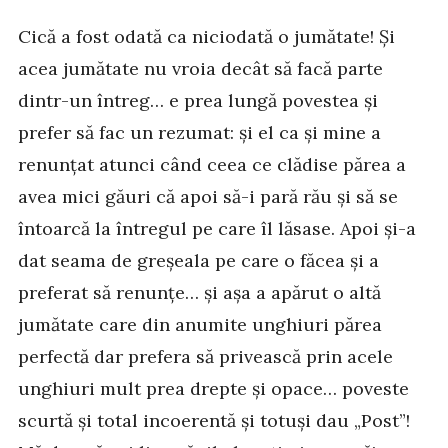
Cică a fost odată ca niciodată o jumătate! Și
acea jumătate nu vroia decât să facă parte
dintr-un întreg… e prea lungă povestea și
prefer să fac un rezumat: și el ca și mine a
renunțat atunci când ceea ce clădise părea a
avea mici găuri că apoi să-i pară rău și să se
întoarcă la întregul pe care îl lăsase. Apoi și-a
dat seama de greșeala pe care o făcea și a
preferat să renunțe… și așa a apărut o altă
jumătate care din anumite unghiuri părea
perfectă dar prefera să privească prin acele
unghiuri mult prea drepte și opace… poveste
scurtă și total incoerentă și totuși dau „Post”!