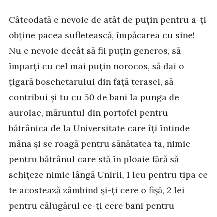
Câteodată e nevoie de atât de puțin pentru a-ți
obține pacea sufletească, împăcarea cu sine!
Nu e nevoie decât să fii puțin generos, să
împarți cu cel mai puțin norocos, să dai o
țigară boschetarului din față terasei, să
contribui și tu cu 50 de bani la punga de
aurolac, măruntul din portofel pentru
bătrânica de la Universitate care îți întinde
mâna și se roagă pentru sănătatea ta, nimic
pentru bătrânul care stă în ploaie fără să
schițeze nimic lângă Unirii, 1 leu pentru tipa ce
te acostează zâmbind și-ți cere o fișă, 2 lei
pentru călugărul ce-ți cere bani pentru