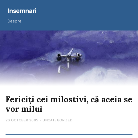
Insemnari
Despre
Fericiți cei milostivi, că aceia se
vor milui
26 OCTOBER 2005
·
UNCATEGORIZED