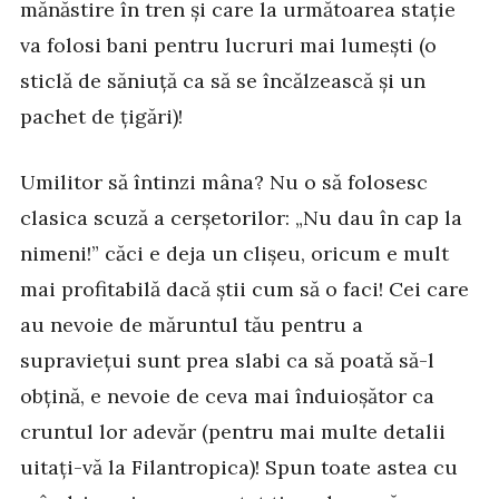
mănăstire în tren și care la următoarea stație
va folosi bani pentru lucruri mai lumești (o
sticlă de săniuță ca să se încălzească și un
pachet de țigări)!
Umilitor să întinzi mâna? Nu o să folosesc
clasica scuză a cerșetorilor: „Nu dau în cap la
nimeni!” căci e deja un clișeu, oricum e mult
mai profitabilă dacă știi cum să o faci! Cei care
au nevoie de măruntul tău pentru a
supraviețui sunt prea slabi ca să poată să-l
obțină, e nevoie de ceva mai înduioșător ca
cruntul lor adevăr (pentru mai multe detalii
uitați-vă la Filantropica)! Spun toate astea cu