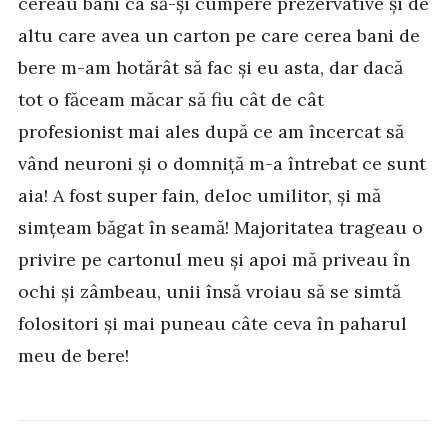
cereau bani ca să-și cumpere prezervative și de
altu care avea un carton pe care cerea bani de
bere m-am hotărât să fac și eu asta, dar dacă
tot o făceam măcar să fiu cât de cât
profesionist mai ales după ce am încercat să
vând neuroni și o domniță m-a întrebat ce sunt
aia! A fost super fain, deloc umilitor, și mă
simțeam băgat în seamă! Majoritatea trageau o
privire pe cartonul meu și apoi mă priveau în
ochi și zâmbeau, unii însă vroiau să se simtă
folositori și mai puneau câte ceva în paharul
meu de bere!