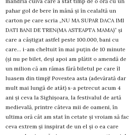
mândria cuiva care a stat timp de o oră cu un
pahar gol de bere în mână și în cealaltă un
carton pe care scria „NU MA SUPAR DACA IMI
DATI BANI DE TREN(MA ASTEAPTA MAMA)” și
care a câștigat astfel peste 100.000, bani cu
care… i-am cheltuit în mai puțin de 10 minute
(și nu pe bilet, deși apoi am plătit o amendă de
un milion că am rămas fără biletul pe care îl
luasem din timp)! Povestea asta (adevărată dar
mult mai lungă de atât) s-a petrecut acum 4
ani și ceva la Sighișoara, la festivalul de artă
medievală, printre câteva mii de oameni, în
ultima oră cât am stat în cetate și vroiam să fac
ceva extrem și inspirat de un el și o ea care